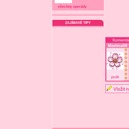
všechny speciály
ZAJÍMAVÉ TIPY
Komentá
Martina59
profil
Vložit 