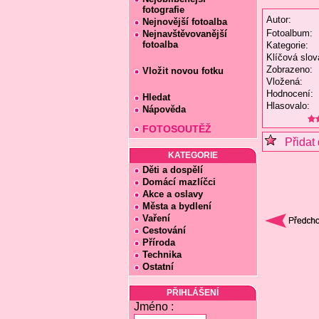
fotografie
Autor:
Nejnovější fotoalba
Fotoalbum:
Nejnavštěvovanější
fotoalba
Kategorie:
Klíčová slov
Zobrazeno:
Vložit novou fotku
Vložená:
Hodnocení:
Hledat
Hlasovalo:
Nápověda
FOTOSOUTĚŽ
Přidat 
KATEGORIE
Děti a dospělí
Domácí mazlíčci
Akce a oslavy
Města a bydlení
Vaření
Cestování
Příroda
Technika
Ostatní
PŘIHLÁŠENÍ
Jméno :