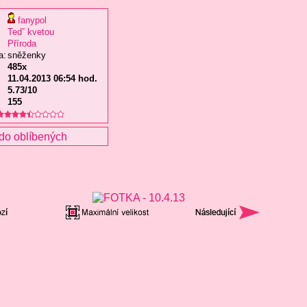
fanypol
Tedˇ kvetou
Příroda
a:
sněženky
485x
11.04.2013 06:54 hod.
5.73/10
155
do oblíbených