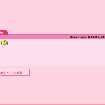
ře
Datum vložení: 11.04.2013 13
nový komentář