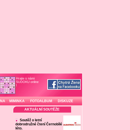
Hrajte s námi
SUDOKU online
!
INA
MIMINKA
FOTOALBUM
DISKUZE
AKTUÁLNÍ SOUTĚŽE
Soutěž o letní
dobrodružné čtení Černobílé
léto.