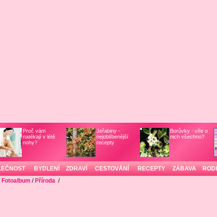
Proč vám
Jeřabiny -
Borůvky - víte o
natékají v létě
nejoblíbenější
nich všechno?
nohy?
recepty
LEČNOST
BYDLENÍ
ZDRAVÍ
CESTOVÁNÍ
RECEPTY
ZÁBAVA
ROD
/
Fotoalbum
/
Příroda
/