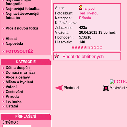
fotografie
Autor:
fanypol
Nejnovější fotoalba
Fotoalbum:
Tedˇ kvetou
Nejnavštěvovanější
fotoalba
Kategorie:
Příroda
Klíčová slova:
Zobrazeno:
423x
Vložit novou fotku
Vložená:
20.04.2013 19:55 hod.
Hodnocení:
5.58/10
Hledat
Hlasovalo:
140
Nápověda
FOTOSOUTĚŽ
Přidat do oblíbených
KATEGORIE
Děti a dospělí
Domácí mazlíčci
Akce a oslavy
Města a bydlení
Vaření
Cestování
Příroda
Technika
Ostatní
PŘIHLÁŠENÍ
Jméno :