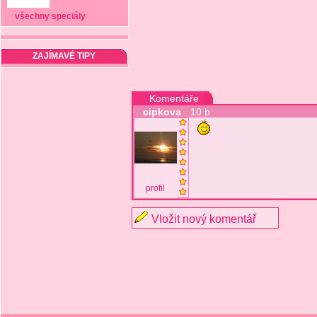
všechny speciály
ZAJÍMAVÉ TIPY
Komentáře
cipkova
10 b
profil
Vložit nový komentář