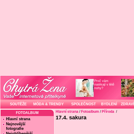
Proč vám
natékají v létě
nohy?
SOUTĚŽE
MÓDA & TRENDY
SPOLEČNOST
BYDLENÍ
ZDRAVÍ
Hlavní strana
/
Fotoalbum
/
Příroda
/
FOTOALBUM
17.4. sakura
Hlavní strana
Nejnovější
fotografie
Nejoblíbenější