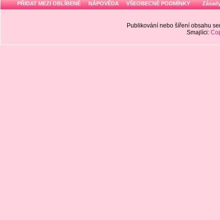
PŘIDAT MEZI OBLÍBENÉ
NÁPOVĚDA
VŠEOBECNÉ PODMÍNKY
Zásady
Publikování nebo šíření obsahu 
Smajlíci:
Cop