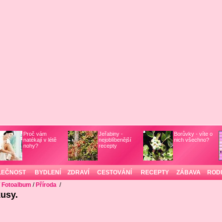
Proč vám
Jeřabiny -
Borůvky - víte o
natékají v létě
nejoblíbenější
nich všechno?
nohy?
recepty
LEČNOST
BYDLENÍ
ZDRAVÍ
CESTOVÁNÍ
RECEPTY
ZÁBAVA
ROD
/
Fotoalbum
/
Příroda
/
kusy.