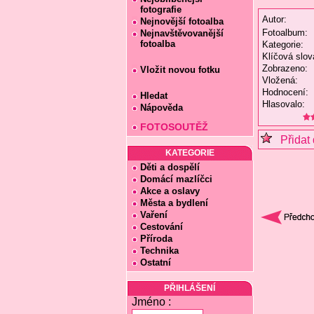
fotografie
Autor:
Nejnovější fotoalba
Fotoalbum:
Nejnavštěvovanější
fotoalba
Kategorie:
Klíčová slov
Zobrazeno:
Vložit novou fotku
Vložená:
Hodnocení:
Hledat
Hlasovalo:
Nápověda
FOTOSOUTĚŽ
Přidat 
KATEGORIE
Děti a dospělí
Domácí mazlíčci
Akce a oslavy
Města a bydlení
Vaření
Cestování
Příroda
Technika
Ostatní
PŘIHLÁŠENÍ
Jméno :