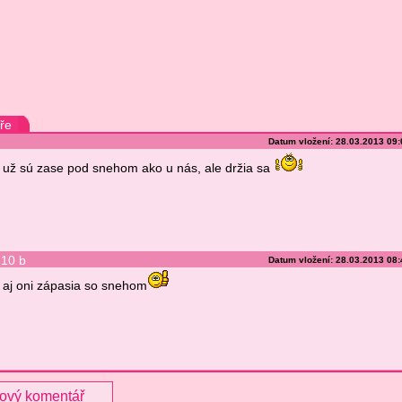
ře
Datum vložení: 28.03.2013 09
už sú zase pod snehom ako u nás, ale držia sa
10 b
Datum vložení: 28.03.2013 08
aj oni zápasia so snehom
nový komentář