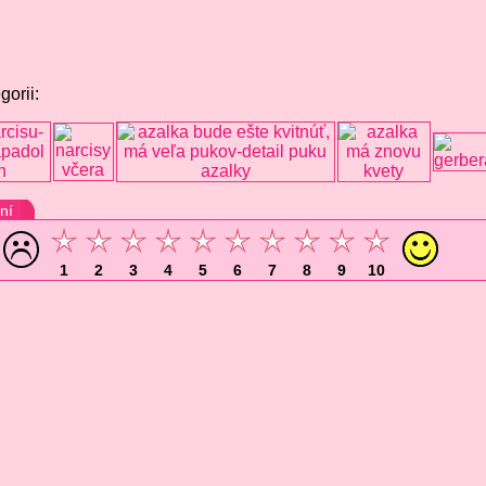
gorii:
ní
1
2
3
4
5
6
7
8
9
10