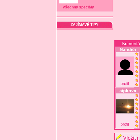
všechny speciály
ZAJÍMAVÉ TIPY
Komentá
Nandiči
profil
cipkova
profil
Vložit 