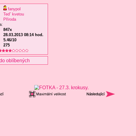
fanypol
Tedˇ kvetou
Příroda
a:
847x
28.03.2013 08:14 hod.
5.46/10
275
do oblíbených