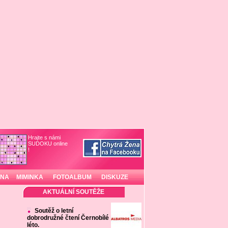
Hrajte s námi
SUDOKU online
!
INA
MIMINKA
FOTOALBUM
DISKUZE
AKTUÁLNÍ SOUTĚŽE
Soutěž o letní
dobrodružné čtení Černobílé
léto.