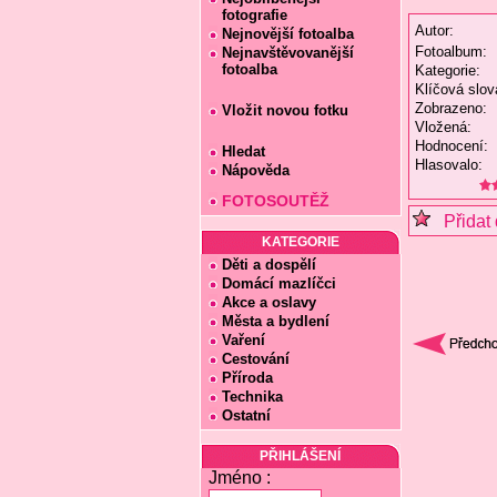
fotografie
Autor:
Nejnovější fotoalba
Fotoalbum:
Nejnavštěvovanější
fotoalba
Kategorie:
Klíčová slov
Zobrazeno:
Vložit novou fotku
Vložená:
Hodnocení:
Hledat
Hlasovalo:
Nápověda
FOTOSOUTĚŽ
Přidat 
KATEGORIE
Děti a dospělí
Domácí mazlíčci
Akce a oslavy
Města a bydlení
Vaření
Cestování
Příroda
Technika
Ostatní
PŘIHLÁŠENÍ
Jméno :