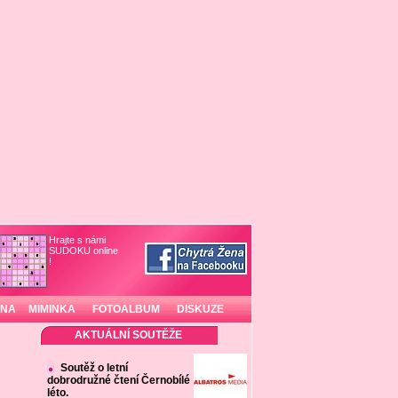
Hrajte s námi
SUDOKU online
!
INA
MIMINKA
FOTOALBUM
DISKUZE
AKTUÁLNÍ SOUTĚŽE
Soutěž o letní
dobrodružné čtení Černobílé
léto.