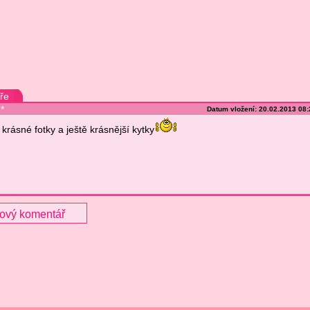
ře
*
Datum vložení: 20.02.2013 08
krásné fotky a ještě krásnější kytky
nový komentář