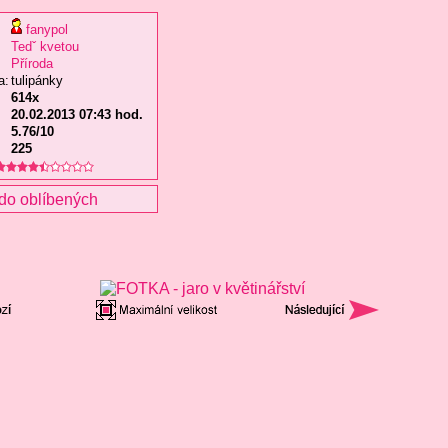
fanypol
Tedˇ kvetou
Příroda
a:
tulipánky
614x
20.02.2013 07:43 hod.
5.76/10
225
do oblíbených