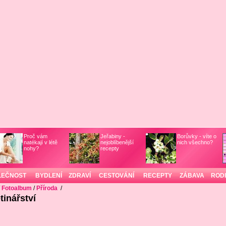
Proč vám
Jeřabiny -
Borůvky - víte o
natékají v létě
nejoblíbenější
nich všechno?
nohy?
recepty
LEČNOST
BYDLENÍ
ZDRAVÍ
CESTOVÁNÍ
RECEPTY
ZÁBAVA
ROD
/
Fotoalbum
/
Příroda
/
tinářství