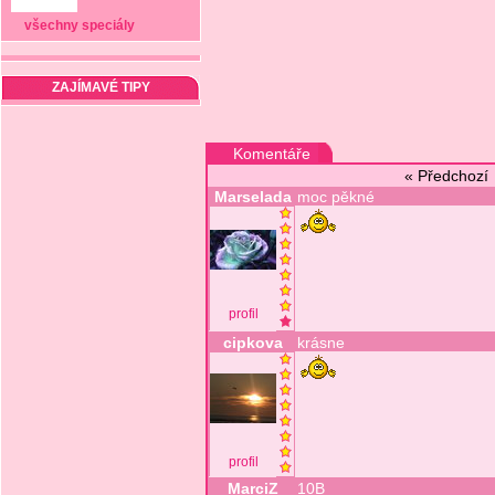
všechny speciály
ZAJÍMAVÉ TIPY
Komentáře
« Předchoz
Marselada
moc pěkné
profil
cipkova
krásne
profil
MarciZ
10B