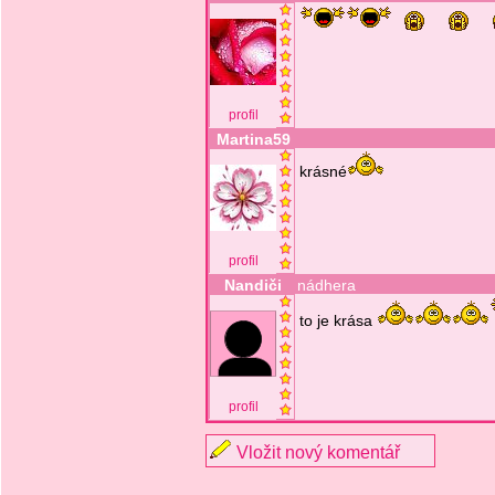
profil
Martina59
krásné
profil
Nandiči
nádhera
to je krása
profil
Vložit nový komentář