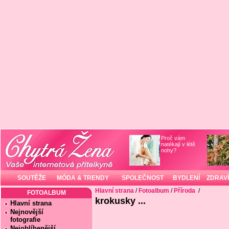
Proč vám
natékají v létě
nohy?
SOUTĚŽE
MÓDA & TRENDY
SPOLEČNOST
BYDLENÍ
ZDRAVÍ
Hlavní strana
/
Fotoalbum
/
Příroda
/
FOTOALBUM
krokusky ...
Hlavní strana
Nejnovější
fotografie
Nejoblíbenější