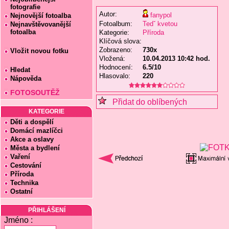
fotografie
Autor:
fanypol
Nejnovější fotoalba
Fotoalbum:
Tedˇ kvetou
Nejnavštěvovanější
fotoalba
Kategorie:
Příroda
Klíčová slova:
Zobrazeno:
730x
Vložit novou fotku
Vložená:
10.04.2013 10:42 hod.
Hodnocení:
6.5/10
Hledat
Hlasovalo:
220
Nápověda
FOTOSOUTĚŽ
Přidat do oblíbených
KATEGORIE
Děti a dospělí
Domácí mazlíčci
Akce a oslavy
Města a bydlení
Vaření
Cestování
Příroda
Technika
Ostatní
PŘIHLÁŠENÍ
Jméno :