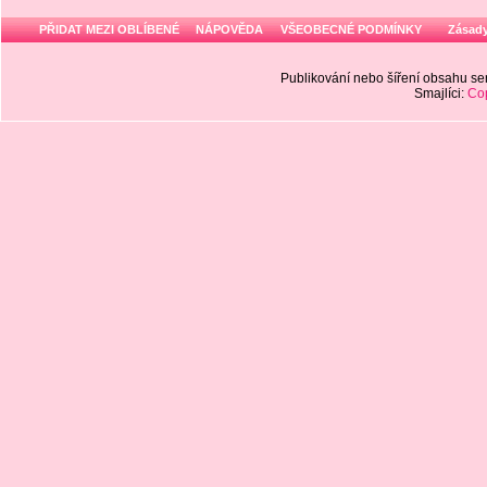
PŘIDAT MEZI OBLÍBENÉ
NÁPOVĚDA
VŠEOBECNÉ PODMÍNKY
Zásady
Publikování nebo šíření obsahu 
Smajlíci:
Cop