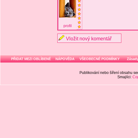
profil
Vložit nový komentář
PŘIDAT MEZI OBLÍBENÉ
NÁPOVĚDA
VŠEOBECNÉ PODMÍNKY
Zásady
Publikování nebo šíření obsahu 
Smajlíci:
Cop