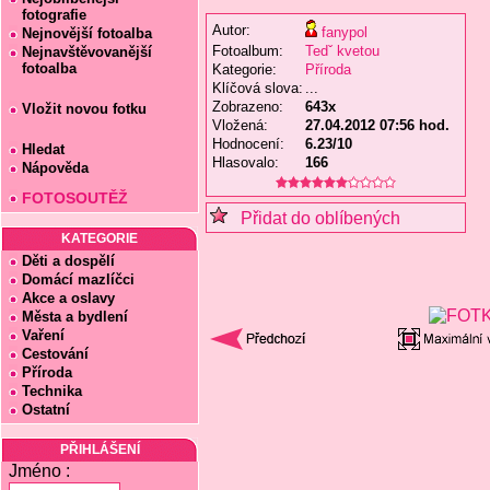
fotografie
Autor:
fanypol
Nejnovější fotoalba
Fotoalbum:
Tedˇ kvetou
Nejnavštěvovanější
fotoalba
Kategorie:
Příroda
Klíčová slova:
...
Zobrazeno:
643x
Vložit novou fotku
Vložená:
27.04.2012 07:56 hod.
Hodnocení:
6.23/10
Hledat
Hlasovalo:
166
Nápověda
FOTOSOUTĚŽ
Přidat do oblíbených
KATEGORIE
Děti a dospělí
Domácí mazlíčci
Akce a oslavy
Města a bydlení
Vaření
Cestování
Příroda
Technika
Ostatní
PŘIHLÁŠENÍ
Jméno :