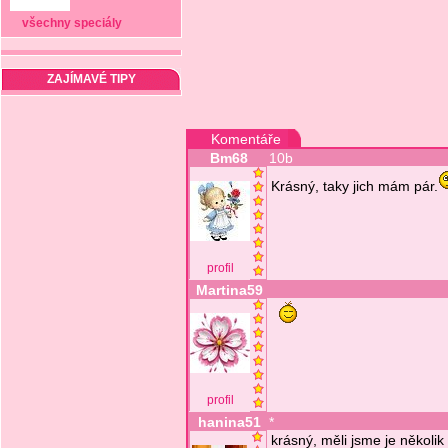
všechny speciály
ZAJÍMAVÉ TIPY
Komentáře
Bm68
10b
Krásný, taky jich mám pár.
profil
Martina59
profil
hanina51
*
krásný, měli jsme je několik 