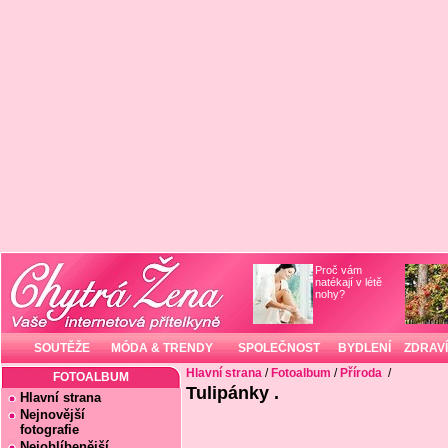
Proč vám
natékají v létě
nohy?
SOUTĚŽE
MÓDA & TRENDY
SPOLEČNOST
BYDLENÍ
ZDRAVÍ
Hlavní strana
/
Fotoalbum
/
Příroda
/
FOTOALBUM
Tulipánky .
Hlavní strana
Nejnovější
fotografie
Nejoblíbenější