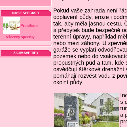
Pokud vaše zahrada není řád
NAŠE SPECIÁLY
odplavení půdy, eroze i pod
tak, aby měla jasnou cestu. 
Prostřeno
a přebytek bude bezpečně o
terénní úpravy, například mě
všechny speciály
nebo mezi záhony. U zpevně
garáže se vyplatí odvodňova
ZAJÍMAVÉ TIPY
pozemek nebo do vsakovacíc
propustných půd a tam, kde se
osvědčují štěrkové drenážní 
pomáhají rozvést vodu z po
okolní půdy.
In
s 
tu
a 
pr