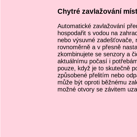
Chytré zavlažování mís
Automatické zavlažování před
hospodařit s vodou na zahrad
nebo výsuvné zadešťovače, ro
rovnoměrně a v přesně nast
zkombinujete se senzory a čid
aktuálnímu počasí i potřebám
pouze, když je to skutečně po
způsobené přelitím nebo odp
může být oproti běžnému zalé
možné otvory se závitem uzav