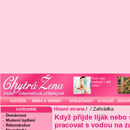
Proč vám
natékají v létě
nohy?
SOUTĚŽE
MÓDA & TRENDY
SPOLEČNOST
BYDLENÍ
ZDRAVÍ
Hlavní strana
/
/ Zahrádka
KATEGORIE
Domácnost
Když přijde liják nebo
Moderní bydlení
pracovat s vodou na z
Rekonstrukce