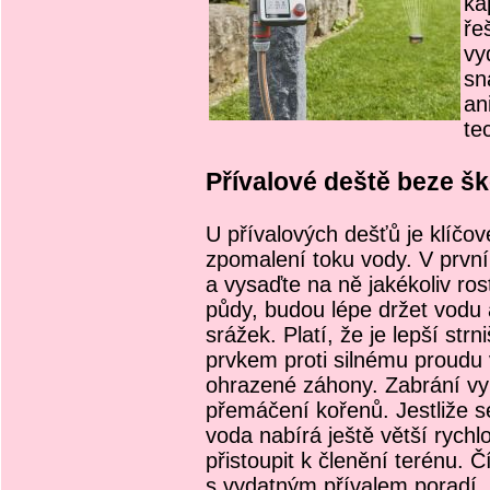
ka
ře
vy
sn
an
te
Přívalové deště beze š
U přívalových dešťů je klíčov
zpomalení toku vody. V první
a vysaďte na ně jakékoliv ro
půdy, budou lépe držet vodu
srážek. Platí, že je lepší st
prvkem proti silnému proudu
ohrazené záhony. Zabrání vy
přemáčení kořenů. Jestliže 
voda nabírá ještě větší rychl
přistoupit k členění terénu. Č
s vydatným přívalem poradí.