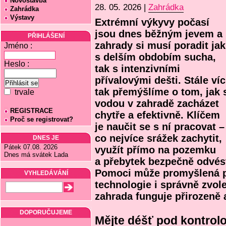
Novostavba
28. 05. 2026 |
Zahrádka
Zahrádka
Výstavy
Extrémní výkyvy počasí
jsou dnes běžným jevem a
PŘIHLÁŠENÍ
zahrady si musí poradit jak
Jméno :
s delším obdobím sucha,
Heslo :
tak s intenzivními
přívalovými dešti. Stále víc
tak přemýšlíme o tom, jak 
trvale
vodou v zahradě zacházet
REGISTRACE
chytře a efektivně. Klíčem
Proč se registrovat?
je naučit se s ní pracovat –
co nejvíce srážek zachytit,
DNES JE
Pátek 07.08. 2026
využít přímo na pozemku
Dnes má svátek Lada
a přebytek bezpečně odvés
Pomoci může promyšlená p
VYHLEDÁVÁNÍ
technologie i správně zvol
zahrada funguje přirozeně 
DOPORUČUJEME
Mějte déšť pod kontrol