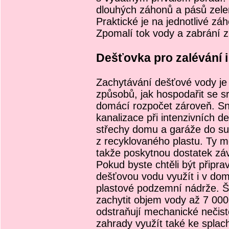
dlouhých záhonů a pásů zele
Praktické je na jednotlivé zá
Zpomalí tok vody a zabrání z
Dešťovka pro zalévání i
Zachytávání dešťové vody je 
způsobů, jak hospodařit se sr
domácí rozpočet zároveň. Sni
kanalizace při intenzivních d
střechy domu a garáže do su
z recyklovaného plastu. Ty m
takže poskytnou dostatek záv
Pokud byste chtěli být připr
dešťovou vodu využít i v dom
plastové podzemní nádrže. Š
zachytit objem vody až 7 000 l
odstraňují mechanické nečis
zahrady využít také ke splac