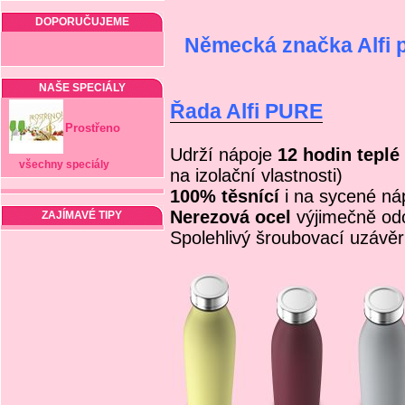
DOPORUČUJEME
Německá značka Alfi 
NAŠE SPECIÁLY
Řada Alfi PURE
Prostřeno
Udrží nápoje
12 hodin teplé
všechny speciály
na izolační vlastnosti)
100% těsnící
i na sycené ná
Nerezová ocel
výjimečně od
ZAJÍMAVÉ TIPY
Spolehlivý šroubovací uzávěr