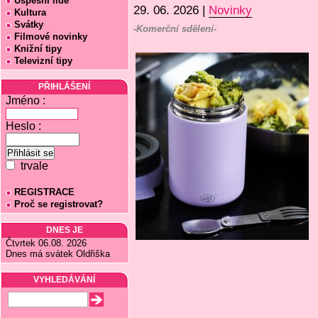
Úspěšní lidé
29. 06. 2026 |
Novinky
Kultura
Svátky
-Komerční sdělení-
Filmové novinky
Knižní tipy
Televizní tipy
PŘIHLÁŠENÍ
Jméno :
Heslo :
trvale
REGISTRACE
Proč se registrovat?
DNES JE
Čtvrtek 06.08. 2026
Dnes má svátek Oldřiška
VYHLEDÁVÁNÍ