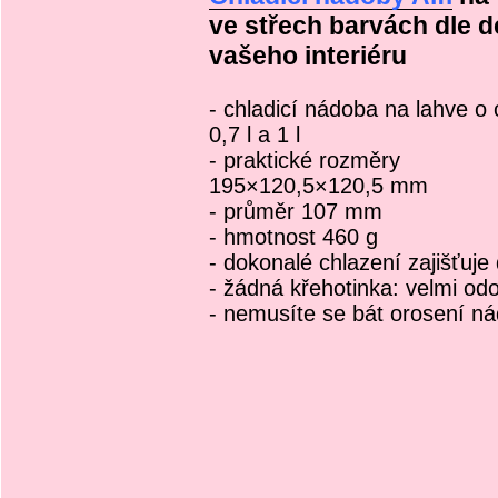
ve střech barvách dle 
vašeho interiéru
- chladicí nádoba na lahve o
0,7 l a 1 l
- praktické rozměry
195×120,5×120,5 mm
- průměr 107 mm
- hmotnost 460 g
- dokonalé chlazení zajišťuje 
- žádná křehotinka: velmi od
- nemusíte se bát orosení ná