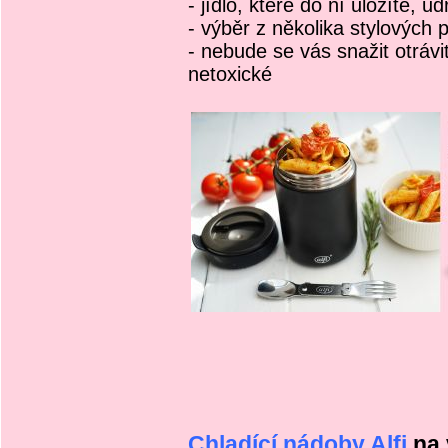
- jídlo, které do ní uložíte, u
- výběr z několika stylových 
- nebude se vás snažit otrávi
netoxické
Chladící nádoby Alfi
na 