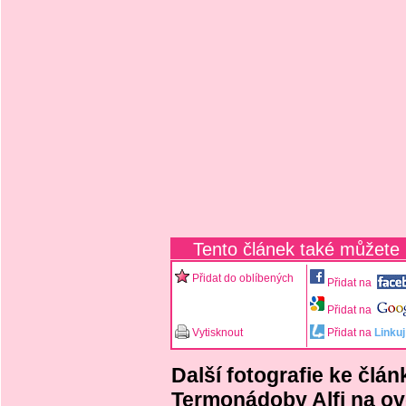
Tento článek také můžete
Přidat do oblíbených
Přidat na
Přidat na
Vytisknout
Přidat na
Linkuj
Další fotografie ke člá
Termonádoby Alfi na ov