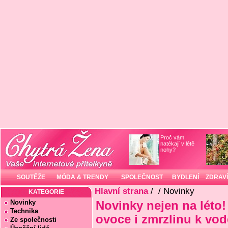
Proč vám
natékají v létě
nohy?
SOUTĚŽE
MÓDA & TRENDY
SPOLEČNOST
BYDLENÍ
ZDRAVÍ
Hlavní strana
/
/ Novinky
KATEGORIE
Novinky
Novinky nejen na léto
Technika
ovoce i zmrzlinu k vod
Ze společnosti