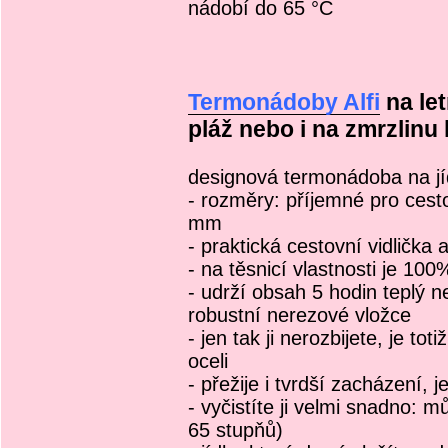
nádobí do 65 °C
Termonádoby Alfi
na let
pláž nebo i na zmrzlinu
designová termonádoba na jíd
- rozměry: příjemné pro ces
mm
- praktická cestovní vidlička 
- na těsnicí vlastnosti je 10
- udrží obsah 5 hodin teplý 
robustní nerezové vložce
- jen tak ji nerozbijete, je t
oceli
- přežije i tvrdší zacházení,
- vyčistíte ji velmi snadno:
65 stupňů)