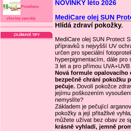
NOVINKY léto 2026
Prostřeno
MediCare olej SUN Prot
všechny speciály
Hlídá zdraví pokožky.
ZAJÍMAVÉ TIPY
MediCare olej SUN Protect S
přípravků s nejvyšší UV och
určen pro speciální fotoprotek
hyperpigmentacím, dále pro 
3 let a pro přímou UVA+UVB 
Nová formule opalovacího 
bezpečně chrání pokožku p
pečuje.
Dovolí pokožce zdra
jejímu poškozením vysoušení
nemyslíte?
Základem je pečující arganový
pokožky a její přitažlivé vyhl
můžete užívat bez obav ze s
krásně vyhladí, jemně prom