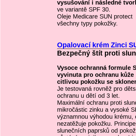
vysušování i následné tvor
ve variantě SPF 30.
Oleje Medicare SUN protect j
všechny typy pokožky.
Opalovací krém Zinci S
Bezpečný štít proti slu
Vysoce ochranná formule S
vyvinuta pro ochranu kůže 
citlivou pokožku se sklon
Je testovaná rovněž pro děts
ochranu u dětí od 3 let.
Maximální ochranu proti slunci
mikročástic zinku a vysoké SP
významnou výhodou krému, d
nezatěžuje pokožku. Princip
slunečních paprsků od pokožk