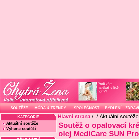
Proč vám
natékají v létě
nohy?
SOUTĚŽE
MÓDA & TRENDY
SPOLEČNOST
BYDLENÍ
ZDRAVÍ
Hlavní strana
/
/ Aktuální soutěže
KATEGORIE
Aktuální soutěže
Soutěž o opalovací kr
Výherci soutěží
olej MediCare SUN Pro