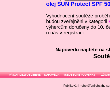
olej SUN Protect SPF 5
Vyhodnocení soutěže proběhn
budou zveřejněni v kategorii
výhercům doručeny do 10. č
u nás v registraci.
Nápovědu najdete na s
Soutě
PŘIDAT MEZI OBLÍBENÉ
NÁPOVĚDA
VŠEOBECNÉ PODMÍNKY
Zásady
Publikování nebo šíření obsahu 