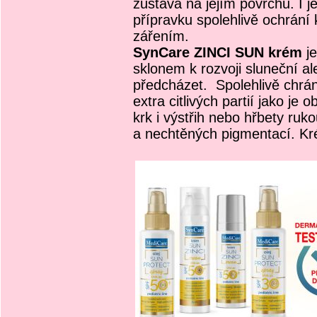
zůstává na jejím povrchu. I 
přípravku spolehlivě ochrání
zářením.
SynCare ZINCI SUN krém
je
sklonem k rozvoji sluneční al
předcházet. Spolehlivě chrání
extra citlivých partií jako je 
krk i výstřih nebo hřbety ru
a nechtěných pigmentací. Kr