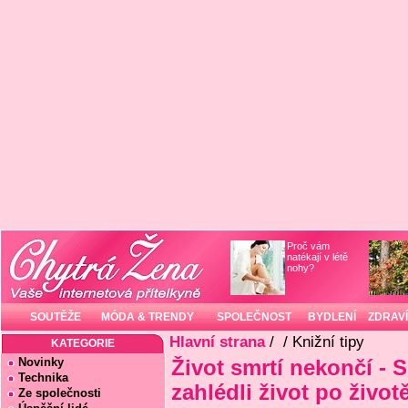
Proč vám
natékají v létě
nohy?
SOUTĚŽE
MÓDA & TRENDY
SPOLEČNOST
BYDLENÍ
ZDRAVÍ
Hlavní strana
/
/ Knižní tipy
KATEGORIE
Novinky
Život smrtí nekončí - S
Technika
zahlédli život po život
Ze společnosti