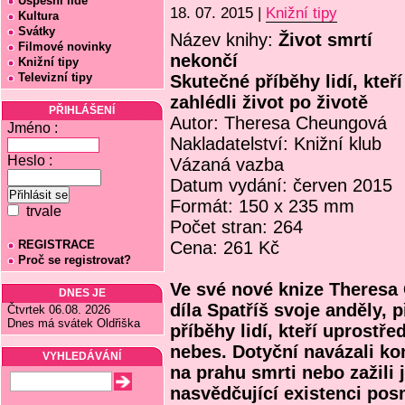
Úspěšní lidé
18. 07. 2015 |
Knižní tipy
Kultura
Svátky
Název knihy:
Život smrtí
Filmové novinky
nekončí
Knižní tipy
Televizní tipy
Skutečné příběhy lidí, kteří
zahlédli život po životě
PŘIHLÁŠENÍ
Autor: Theresa Cheungová
Jméno :
Nakladatelství: Knižní klub
Heslo :
Vázaná vazba
Datum vydání: červen 2015
Formát: 150 x 235 mm
trvale
Počet stran: 264
REGISTRACE
Cena: 261 Kč
Proč se registrovat?
Ve své nové knize Theresa
DNES JE
díla Spatříš svoje anděly, 
Čtvrtek 06.08. 2026
Dnes má svátek Oldřiška
příběhy lidí, kteří uprostř
nebes. Dotyční navázali kon
VYHLEDÁVÁNÍ
na prahu smrti nebo zažili 
nasvědčující existenci pos