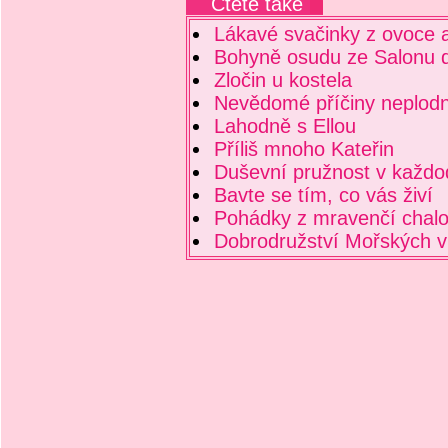
Čtěte také
Lákavé svačinky z ovoce a
Bohyně osudu ze Salonu 
Zločin u kostela
Nevědomé příčiny neplodn
Lahodně s Ellou
Příliš mnoho Kateřin
Duševní pružnost v každo
Bavte se tím, co vás živí
Pohádky z mravenčí chal
Dobrodružství Mořských v