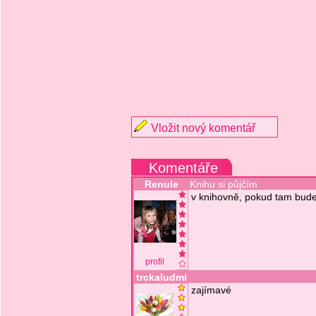
Vložit nový komentář
Komentáře
Renule
Knihu si půjčím
v knihovně, pokud tam bud
profil
trckaludmi
zajímavé