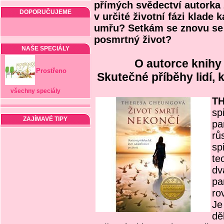
přímých svědectví autorka 
DOPORUČUJEME
v určité životní fázi klade 
umřu? Setkám se znovu se
posmrtný život?
NAŠE SPECIÁLY
O autorce knihy 
Prostřeno
Skutečné příběhy lidí, k
všechny speciály
T
sp
ZAJÍMAVÉ TIPY
pa
rů
sp
te
dv
pa
ro
Je
dě