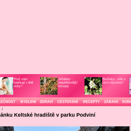
Proč vám
Jeřabiny -
Borůvky - víte o
natékají v létě
nejoblíbenější
nich všechno?
nohy?
recepty
LEČNOST
BYDLENÍ
ZDRAVÍ
CESTOVÁNÍ
RECEPTY
ZÁBAVA
ROD
/
/
lánku Keltské hradiště v parku Podviní