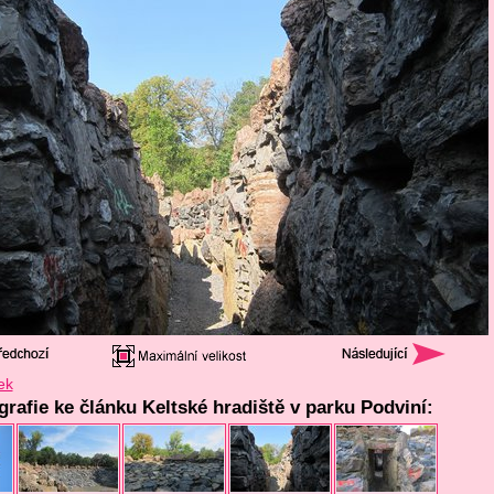
ek
grafie ke článku Keltské hradiště v parku Podviní: