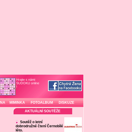
Hrajte s námi
SUDOKU online
!
INA
MIMINKA
FOTOALBUM
DISKUZE
AKTUÁLNÍ SOUTĚŽE
Soutěž o letní
dobrodružné čtení Černobílé
léto.