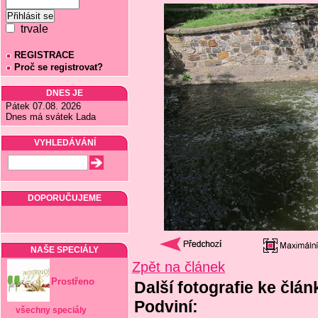
trvale
REGISTRACE
Proč se registrovat?
DNES JE
Pátek 07.08. 2026
Dnes má svátek Lada
VYHLEDÁVÁNÍ
DOPORUČUJEME
NAŠE SPECIÁLY
Zpět na článek
Prostřeno
Další fotografie ke člá
Podviní:
všechny speciály