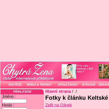
Proč vám
natékají v létě
nohy?
SOUTĚŽE
MÓDA & TRENDY
SPOLEČNOST
BYDLENÍ
ZDRAVÍ
Hlavní strana
/
/
PŘIHLÁŠENÍ
Jméno :
Fotky k článku Keltské
Zpět na článek
Heslo :