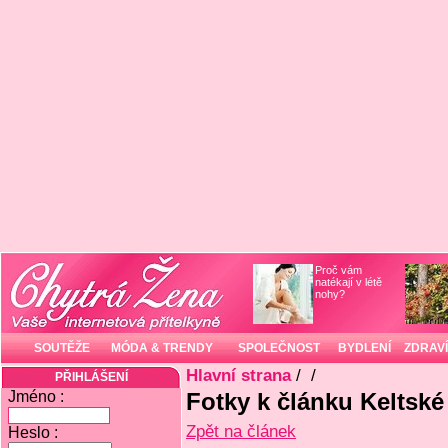
Proč vám
natékají v létě
nohy?
SOUTĚŽE
MÓDA & TRENDY
SPOLEČNOST
BYDLENÍ
ZDRAVÍ
Hlavní strana
/
/
PŘIHLÁŠENÍ
Jméno :
Fotky k článku Keltské
Zpět na článek
Heslo :