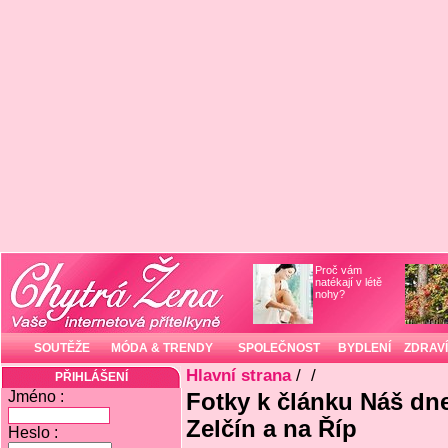
Proč vám
natékají v létě
nohy?
SOUTĚŽE
MÓDA & TRENDY
SPOLEČNOST
BYDLENÍ
ZDRAVÍ
Hlavní strana
/
/
PŘIHLÁŠENÍ
Jméno :
Fotky k článku Náš dn
Zelčín a na Říp
Heslo :