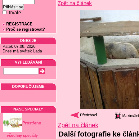
Zpět na článek
trvale
REGISTRACE
Proč se registrovat?
DNES JE
Pátek 07.08. 2026
Dnes má svátek Lada
VYHLEDÁVÁNÍ
DOPORUČUJEME
NAŠE SPECIÁLY
Prostřeno
Zpět na článek
Další fotografie ke člá
všechny speciály