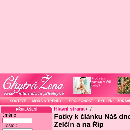
Proč vám
natékají v létě
nohy?
SOUTĚŽE
MÓDA & TRENDY
SPOLEČNOST
BYDLENÍ
ZDRAVÍ
Hlavní strana
/
/
PŘIHLÁŠENÍ
Jméno :
Fotky k článku Náš dn
Zelčín a na Říp
Heslo :