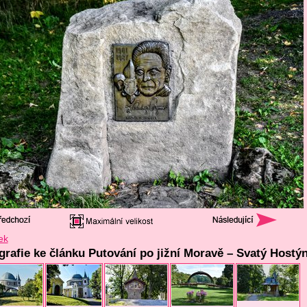
ek
ografie ke článku Putování po jižní Moravě – Svatý Hostýn