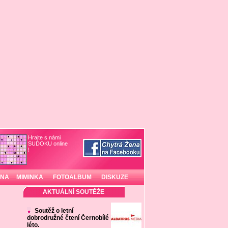
Hrajte s námi
SUDOKU online
!
INA
MIMINKA
FOTOALBUM
DISKUZE
AKTUÁLNÍ SOUTĚŽE
Soutěž o letní
dobrodružné čtení Černobílé
léto.