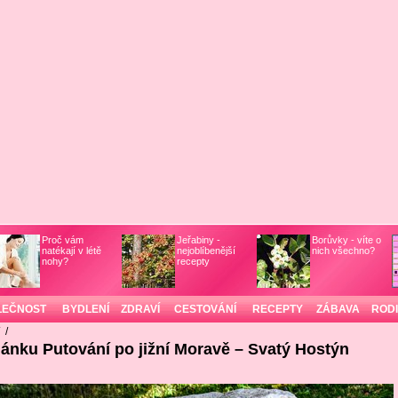
Proč vám
Jeřabiny -
Borůvky - víte o
natékají v létě
nejoblíbenější
nich všechno?
nohy?
recepty
LEČNOST
BYDLENÍ
ZDRAVÍ
CESTOVÁNÍ
RECEPTY
ZÁBAVA
ROD
/
/
lánku Putování po jižní Moravě – Svatý Hostýn