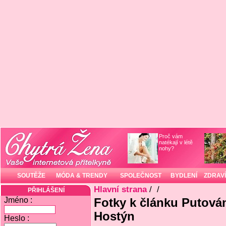
Proč vám
natékají v létě
nohy?
SOUTĚŽE
MÓDA & TRENDY
SPOLEČNOST
BYDLENÍ
ZDRAVÍ
Hlavní strana
/
/
PŘIHLÁŠENÍ
Jméno :
Fotky k článku Putován
Hostýn
Heslo :