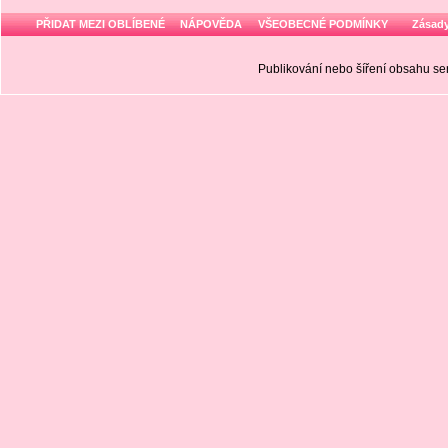
PŘIDAT MEZI OBLÍBENÉ
NÁPOVĚDA
VŠEOBECNÉ PODMÍNKY
Zásady
Publikování nebo šíření obsahu 