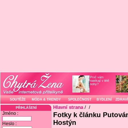
Proč vám
natékají v létě
nohy?
SOUTĚŽE
MÓDA & TRENDY
SPOLEČNOST
BYDLENÍ
ZDRAVÍ
Hlavní strana
/
/
PŘIHLÁŠENÍ
Jméno :
Fotky k článku Putován
Hostýn
Heslo :