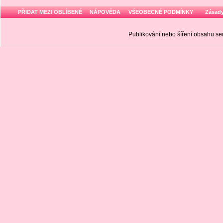
PŘIDAT MEZI OBLÍBENÉ
NÁPOVĚDA
VŠEOBECNÉ PODMÍNKY
Zásady
Publikování nebo šíření obsahu 