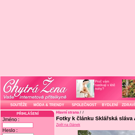
Proč vám
natékají v létě
nohy?
SOUTĚŽE
MÓDA & TRENDY
SPOLEČNOST
BYDLENÍ
ZDRAVÍ
Hlavní strana
/
/
PŘIHLÁŠENÍ
Fotky k článku Sklářská sláva
Jméno :
Zpět na článek
Heslo :