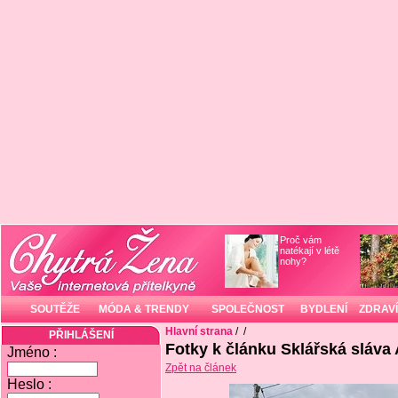
Proč vám
natékají v létě
nohy?
SOUTĚŽE
MÓDA & TRENDY
SPOLEČNOST
BYDLENÍ
ZDRAVÍ
Hlavní strana
/
/
PŘIHLÁŠENÍ
Fotky k článku Sklářská sláva
Jméno :
Zpět na článek
Heslo :