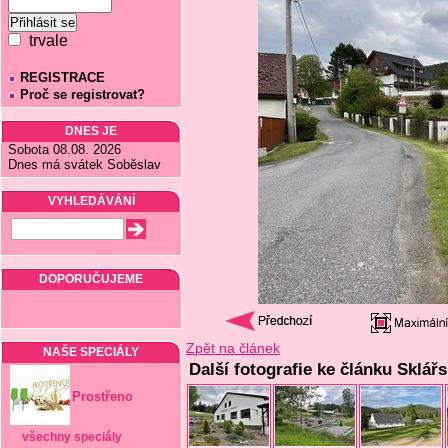
trvale
REGISTRACE
Proč se registrovat?
DNES JE
Sobota 08.08. 2026
Dnes má svátek Soběslav
VYHLEDÁVÁNÍ
DOPORUČUJEME
Zpět na článek
NAŠE SPECIÁLY
Další fotografie ke článku Sklář
Prostřeno
všechny speciály