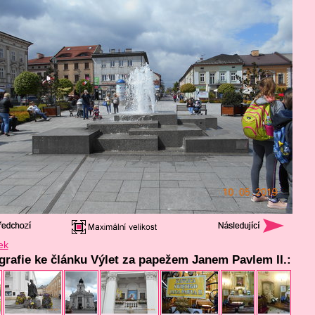
ek
ografie ke článku Výlet za papežem Janem Pavlem II.: