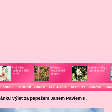
Proč vám
Jeřabiny -
Borůvky - víte o
natékají v létě
nejoblíbenější
nich všechno?
nohy?
recepty
LEČNOST
BYDLENÍ
ZDRAVÍ
CESTOVÁNÍ
RECEPTY
ZÁBAVA
ROD
/
/
lánku Výlet za papežem Janem Pavlem II.