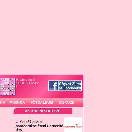
Hrajte s námi
SUDOKU online
!
INA
MIMINKA
FOTOALBUM
DISKUZE
AKTUÁLNÍ SOUTĚŽE
Soutěž o letní
dobrodružné čtení Černobílé
léto.