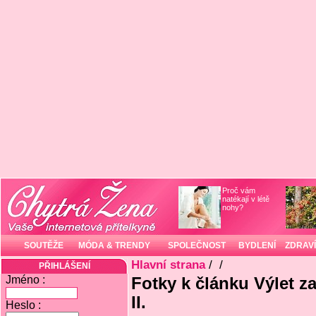
Proč vám
natékají v létě
nohy?
SOUTĚŽE
MÓDA & TRENDY
SPOLEČNOST
BYDLENÍ
ZDRAVÍ
Hlavní strana
/
/
PŘIHLÁŠENÍ
Jméno :
Fotky k článku Výlet 
II.
Heslo :