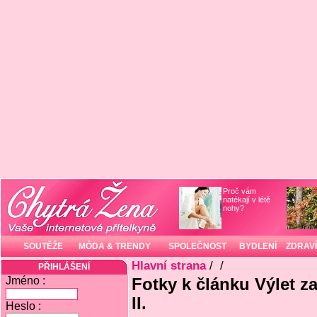
Proč vám
natékají v létě
nohy?
SOUTĚŽE
MÓDA & TRENDY
SPOLEČNOST
BYDLENÍ
ZDRAVÍ
Hlavní strana
/
/
PŘIHLÁŠENÍ
Jméno :
Fotky k článku Výlet 
II.
Heslo :