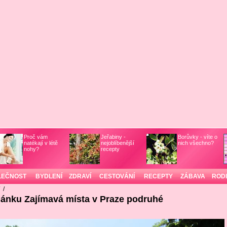
Proč vám
Jeřabiny -
Borůvky - víte o
natékají v létě
nejoblíbenější
nich všechno?
nohy?
recepty
LEČNOST
BYDLENÍ
ZDRAVÍ
CESTOVÁNÍ
RECEPTY
ZÁBAVA
ROD
/
/
lánku Zajímavá místa v Praze podruhé