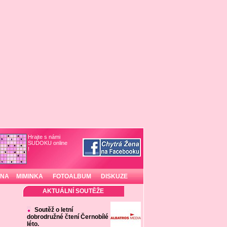
Hrajte s námi
SUDOKU online
!
INA
MIMINKA
FOTOALBUM
DISKUZE
AKTUÁLNÍ SOUTĚŽE
Soutěž o letní
dobrodružné čtení Černobílé
léto.