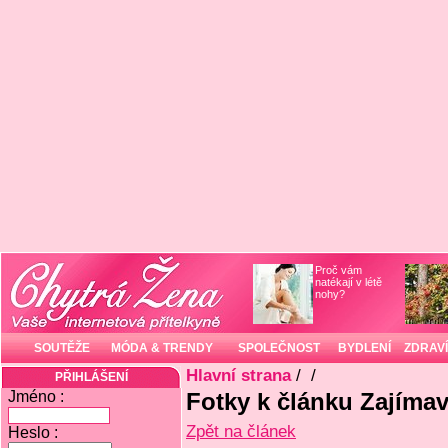
Proč vám
natékají v létě
nohy?
SOUTĚŽE
MÓDA & TRENDY
SPOLEČNOST
BYDLENÍ
ZDRAVÍ
Hlavní strana
/
/
PŘIHLÁŠENÍ
Jméno :
Fotky k článku Zajíma
Zpět na článek
Heslo :