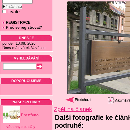
trvale
REGISTRACE
Proč se registrovat?
DNES JE
pondělí 10.08. 2026
Dnes má svátek Vavřinec
VYHLEDÁVÁNÍ
DOPORUČUJEME
NAŠE SPECIÁLY
Zpět na článek
Prostřeno
Další fotografie ke člá
podruhé:
všechny speciály