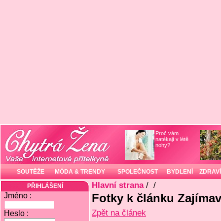
Proč vám
natékají v létě
nohy?
SOUTĚŽE
MÓDA & TRENDY
SPOLEČNOST
BYDLENÍ
ZDRAVÍ
Hlavní strana
/
/
PŘIHLÁŠENÍ
Jméno :
Fotky k článku Zajíma
Zpět na článek
Heslo :