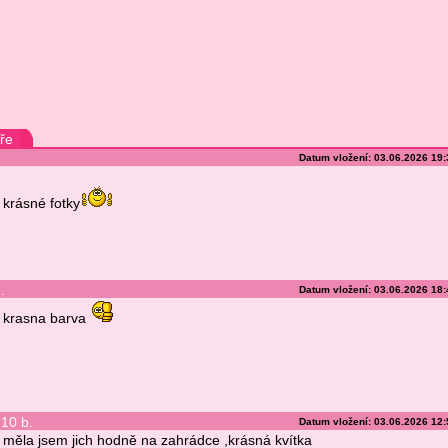
ře
Datum vložení: 03.06.2026 19
krásné fotky
.
Datum vložení: 03.06.2026 18
krasna barva
10 b.
Datum vložení: 03.06.2026 12
měla jsem jich hodně na zahrádce ,krásná kvítka