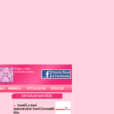
Hrajte s námi
SUDOKU online
!
INA
MIMINKA
FOTOALBUM
DISKUZE
AKTUÁLNÍ SOUTĚŽE
Soutěž o letní
dobrodružné čtení Černobílé
léto.