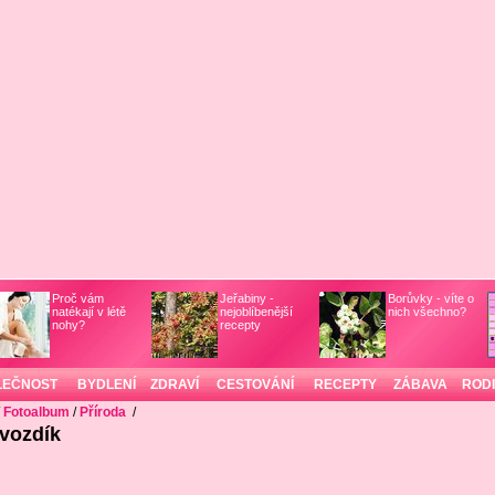
Proč vám
Jeřabiny -
Borůvky - víte o
natékají v létě
nejoblíbenější
nich všechno?
nohy?
recepty
LEČNOST
BYDLENÍ
ZDRAVÍ
CESTOVÁNÍ
RECEPTY
ZÁBAVA
ROD
/
Fotoalbum
/
Příroda
/
vozdík