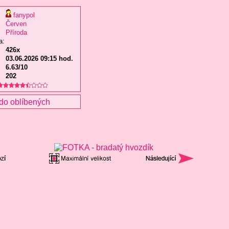
fanypol
Červen
Příroda
a:
426x
03.06.2026 09:15 hod.
6.63/10
202
do oblíbených