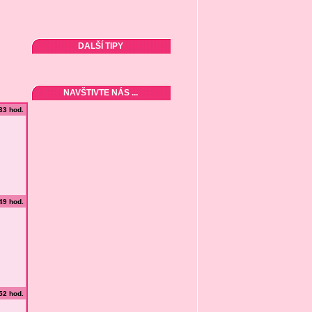
DALŠÍ TIPY
NAVŠTIVTE NÁS ...
:33 hod.
:49 hod.
:52 hod.