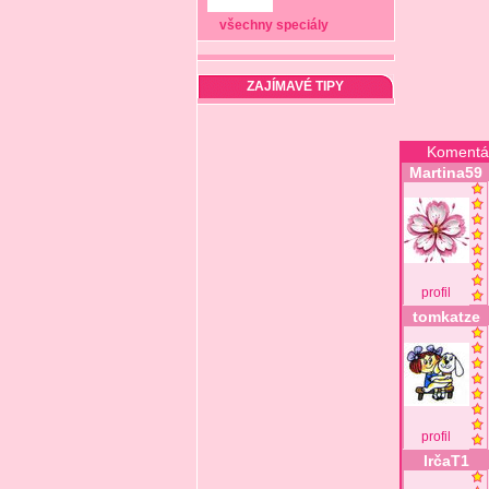
všechny speciály
ZAJÍMAVÉ TIPY
Komentá
Martina59
profil
tomkatze
profil
IrčaT1