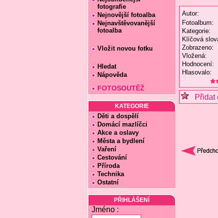
fotografie
Autor:
Nejnovější fotoalba
Fotoalbum:
Nejnavštěvovanější
fotoalba
Kategorie:
Klíčová slov
Zobrazeno:
Vložit novou fotku
Vložená:
Hodnocení:
Hledat
Hlasovalo:
Nápověda
FOTOSOUTĚŽ
Přidat 
KATEGORIE
Děti a dospělí
Domácí mazlíčci
Akce a oslavy
Města a bydlení
Vaření
Cestování
Příroda
Technika
Ostatní
PŘIHLÁŠENÍ
Jméno :