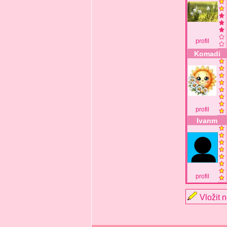
profil
Komadi
profil
Ivanm
profil
Vložit 