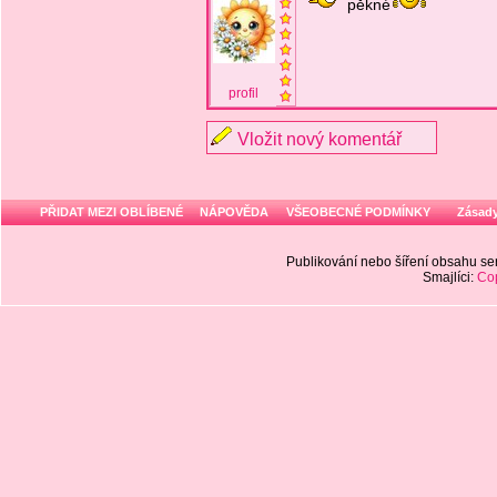
pěkné
profil
Vložit nový komentář
PŘIDAT MEZI OBLÍBENÉ
NÁPOVĚDA
VŠEOBECNÉ PODMÍNKY
Zásady
Publikování nebo šíření obsahu 
Smajlíci:
Cop