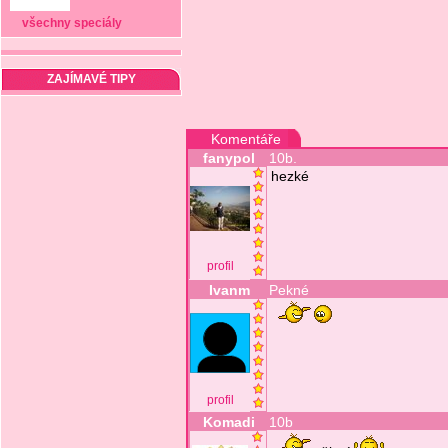
všechny speciály
ZAJÍMAVÉ TIPY
Komentáře
fanypol
10b.
hezké
profil
Ivanm
Pekné
profil
Komadi
10b