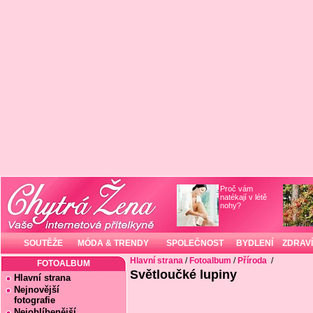
Proč vám
natékají v létě
nohy?
SOUTĚŽE
MÓDA & TRENDY
SPOLEČNOST
BYDLENÍ
ZDRAVÍ
Hlavní strana
/
Fotoalbum
/
Příroda
/
FOTOALBUM
Světloučké lupiny
Hlavní strana
Nejnovější
fotografie
Nejoblíbenější