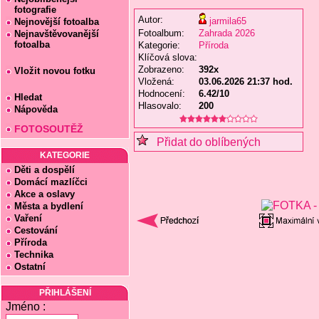
fotografie
Autor:
jarmila65
Nejnovější fotoalba
Fotoalbum:
Zahrada 2026
Nejnavštěvovanější
fotoalba
Kategorie:
Příroda
Klíčová slova:
Zobrazeno:
392x
Vložit novou fotku
Vložená:
03.06.2026 21:37 hod.
Hodnocení:
6.42/10
Hledat
Hlasovalo:
200
Nápověda
FOTOSOUTĚŽ
Přidat do oblíbených
KATEGORIE
Děti a dospělí
Domácí mazlíčci
Akce a oslavy
Města a bydlení
Vaření
Cestování
Příroda
Technika
Ostatní
PŘIHLÁŠENÍ
Jméno :