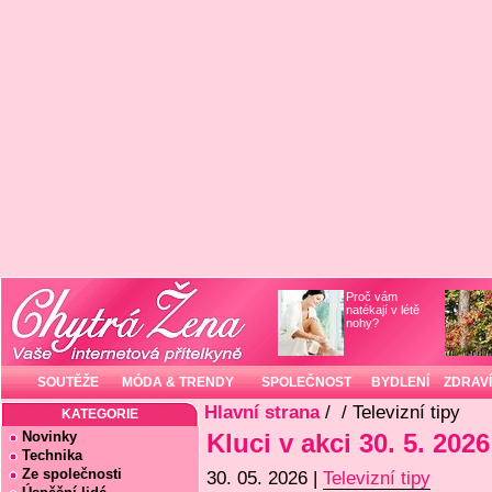
Proč vám
natékají v létě
nohy?
SOUTĚŽE
MÓDA & TRENDY
SPOLEČNOST
BYDLENÍ
ZDRAVÍ
Hlavní strana
/
/ Televizní tipy
KATEGORIE
Novinky
Kluci v akci 30. 5. 2026
Technika
Ze společnosti
30. 05. 2026 |
Televizní tipy