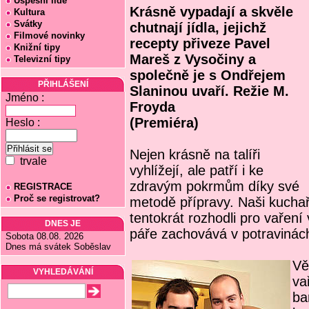
Úspěšní lidé
Krásně vypadají a skvěle
Kultura
Svátky
chutnají jídla, jejichž
Filmové novinky
recepty přiveze Pavel
Knižní tipy
Mareš z Vysočiny a
Televizní tipy
společně je s Ondřejem
PŘIHLÁŠENÍ
Slaninou uvaří. Režie M.
Jméno :
Froyda
(Premiéra)
Heslo :
Nejen krásně na talíři
trvale
vyhlížejí, ale patří i ke
zdravým pokrmům díky své
REGISTRACE
Proč se registrovat?
metodě přípravy. Naši kuchař
tentokrát rozhodli pro vaření
DNES JE
páře zachovává v potravinác
Sobota 08.08. 2026
Dnes má svátek Soběslav
Vě
VYHLEDÁVÁNÍ
va
ba