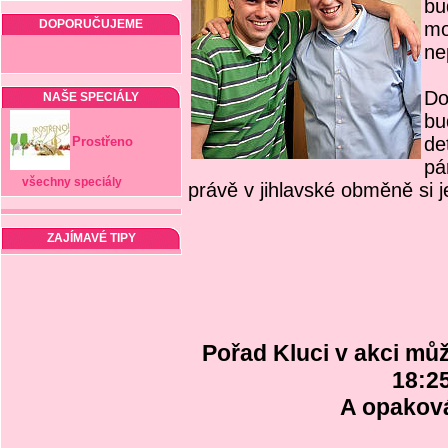
bu
DOPORUČUJEME
mo
ne
Do
NAŠE SPECIÁLY
bu
de
Prostřeno
pá
všechny speciály
právě v jihlavské obměně si 
ZAJÍMAVÉ TIPY
Pořad Kluci v akci můž
18:2
A opakován