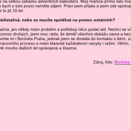
 na velkou zakázku adventních kalendářů. Mojí mamce přímo tato mis
a bych o tuto pozici neměla zájem. Práci jsem přijala a jsem zde spoko
 to již 10 let.
oběstačná, nebo se musíte spoléhat na pomoc ostatních?
ačná, jen někdy mám problém a potřebuji něco podat atd. Nechci se v
 pomoc druhých, jsem moc ráda, že téměř všechno dokážu sama a bez
hla mi i Borůvka Praha, jednak jsem se dostala do kontaktu s lidmi, za
racovního procesu a mám klasické každodenní návyky i režim. Věřím,
tě mnoho dalších let spokojená a šťastná.
Zdroj, foto:
Borůvka