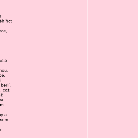
ě
m
h říct
rce,
eště
anou.
bě.
i
berlí.
, což
ož
avu
em
ny a
 jsem
m