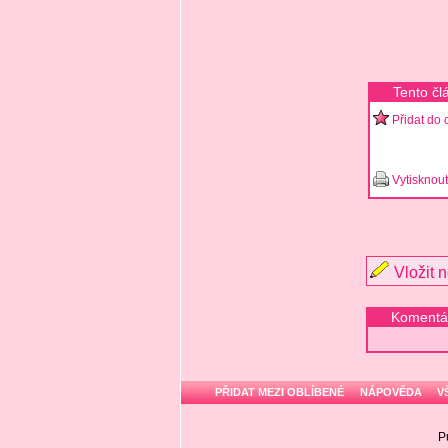
Tento čl
Přidat do 
Vytisknout
Vložit 
Komentá
PŘIDAT MEZI OBLÍBENÉ
NÁPOVĚDA
V
P