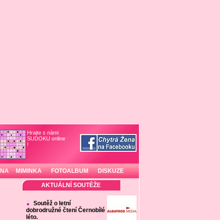
Hrajte s námi
SUDOKU online
!
INA
MIMINKA
FOTOALBUM
DISKUZE
AKTUÁLNÍ SOUTĚŽE
Soutěž o letní
dobrodružné čtení Černobílé
léto.