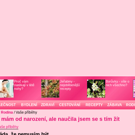
Proč vám
Jeřabiny -
Borůvky - víte o
natékají v létě
nejoblíbenější
nich všechno?
nohy?
recepty
LEČNOST
BYDLENÍ
ZDRAVÍ
CESTOVÁNÍ
RECEPTY
ZÁBAVA
ROD
/
Rodina
/ Vaše příběhy
 mám od narození, ale naučila jsem se s tím žít
aše příběhy
áda, že nemusím být