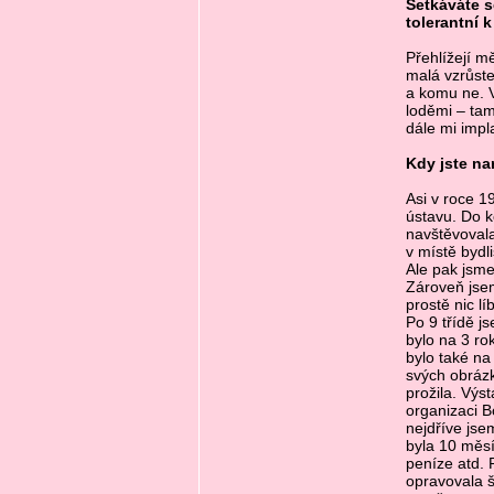
Setkáváte s
tolerantní 
Přehlížejí mě
malá vzrůste
a komu ne. V
loděmi – tam
dále mi impl
Kdy jste na
Asi v roce 1
ústavu. Do k
navštěvovala
v místě bydli
Ale pak jsme 
Zároveň jsem
prostě nic lí
Po 9 třídě j
bylo na 3 ro
bylo také na
svých obráz
prožila. Výs
organizaci B
nejdříve jse
byla 10 měsí
peníze atd. 
opravovala š