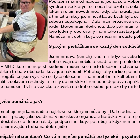
Postižení mám od narození, jedná se o Rober
syndrom, se kterým se nedá bohužel nic dělat
lékaři si s tím nevědí moc rady, ale naučila js
s tím žít a nikdy jsem necítila, že bych byla se
sebou nespokojená. Dále mám vrozenou srd
vadu, kterou mám dědičnou, dále pak mám af
levé ledviny, operovaný mám také rozštěp pat
Nemůžu mít děti, i když se mezi nimi často poh
S jakými překážkami se každý den setkává
Jsem mrňavá (smích), vadí mi, když se větší l
třeba dívají do mobilu a snadno mě přehlédno
 i v MHD, kde mě nepustí sednout, musím si o místo k sezení říct sama.
lém třeba v obchodě, když jdu nakoupit. Potřebuji, aby mi lidé pomohl
 regálů, co jsou výš. Co se týče oblečení – mám problém s kalhotami, 
rátit, zdolávám i schody, a to i ty do městské hromadné dopravy napřík
e nemusím být na vozíčku a závislá na druhé osobě, protože by mi to 
jvíce pomáhá a jak?
omáhají moji kamarádi a nejbližší, se kterými můžu být. Dále rodina a
ráci – pracuji jako švadlena v neziskové organizaci Borůvka Praha o.p.
dostat se do dobré nálady, podpoří mě, když potřebuji a když nemám 
s nimi zajdu i třeba na dobré jídlo.
nějaké rehabilitace? Co vám nejvíce pomáhá po fyzické i psychic