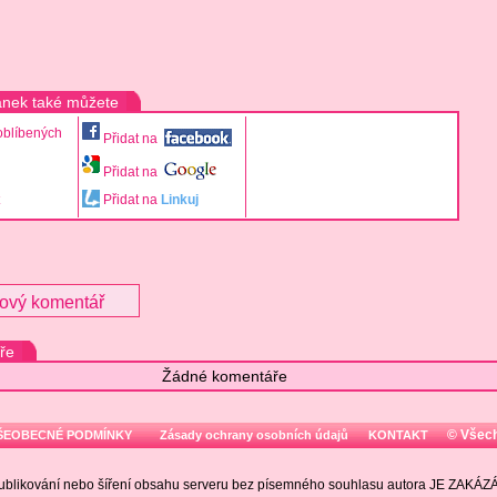
ánek také můžete
oblíbených
Přidat na
Přidat na
Přidat na
Linkuj
nový komentář
ře
Žádné komentáře
© Všec
ŠEOBECNÉ PODMÍNKY
Zásady ochrany osobních údajů
KONTAKT
ublikování nebo šíření obsahu serveru bez písemného souhlasu autora JE ZAKÁ