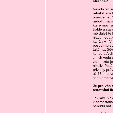
stránce?
Několikrát j
rehabilitacíc
pravidelně. 
nebolí, mám
které moc rá
trable a star
mě důležité 
hlavu negati
kanály v TV 
posedíme spo
také navštěv
koncert. A c
z nich vodu 
vidím, zda je
nikoliv. Po
přivedly prá
už 16 let a v
spolupracovat
Je pro vás d
ostatními l
Jak kdy. A h
k samostatno
nebudu bát.