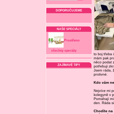
DOPORUČUJEME
NAŠE SPECIÁLY
Prostřeno
všechny speciály
to boj třeba
mám pak prob
něco podat z
ZAJÍMAVÉ TIPY
potřebuji zk
Jsem ráda, ž
protivné.
Kdo vám ne
Nejvíce mi p
kolegyně v p
Pomáhají mi 
den. Ráda si 
Chodíte na 