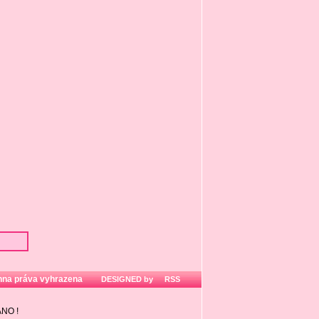
hna práva vyhrazena
DESIGNED by
RSS
ZÁNO
!