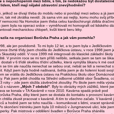
e s nepochopením mezi lidmi, s tím, že nedokážou být dostatečn
k lidem, kteří mají nějaké zdravotní znevýhodnění?
, jelikož se dívají třeba do mobilu nebo si povídají mezi sebou a já jse
m, tak mě zkrátka nevidí. Já sama vím asi nejlíp, komu mohu svůj příbě
 nemocnici Na Homolce jsem třeba celou kardiochirurgii zblbla dračími
 jsem byla na operaci srdce – vyměňovali mi homograft od lidského dá
antovali mechanickou chlopeň, kvůli které beru léky.
razila na organizaci Borůvka Praha a jak vám pomohla?
998, ale jen povědomě. To mi bylo 12 let, a to jsem byla v Jedličkovém
once čtvrté třídy jsem chodila do Jedličkova ústavu, v roce 1998 jsem j
 Skautský oddíl. V roce 1999 mě integrovali do klasické základní školy
ště. V prvním roce se mi tam příliš nelíbilo, setkala jsem se tam se šik
dostali v 6 třídě skvělou třídní učitelku, která vymýtila šikanu k mé oso
 se tím ale naučila nenechat se sebou orat, nebát se lidí a nenechat s
bit. Když jsem byla hodně naštvaná, švihla jsem je do holenní kosti svojí 
sem se vrátila do Jedličkova ústavu na Praktickou školu obor Domácnost
ky. Pak jsem ještě chodila na Střední odborné učiliště obor Švadlena, c
 3 roky – zde jsem složila závěrečné zkoušky. Po škole jsem měla výst
ků s názvem
„Mých 7 období“
. Byly to obrázky mých zážitků, které js
tava se konala v TA Kavárně v roce 2010. Kavárna spadá právě pod
orůvka Praha, díky které jsem se dostala do kontaktu s provozní kavár
m chtěla zkusit pracovat v kavárně. A tím to všechno začalo. V kavárně
ců a hodně jsem se toho naučila – komunikovat s lidmi, vracet správně
Po skončení tréninku jsem byla 10 měsíců v Jungmanové ulici, kde jse
perky. Pak mistrová v oddělení švadlen v Borůvce Praha sháněla