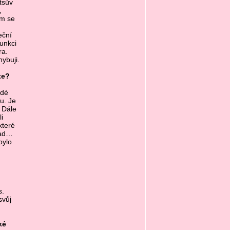
tsův
,
em se
eční
unkci
ra.
ybuji.
te?
idé
u. Je
 Dále
i
které
lad…
bylo
s.
svůj
ké