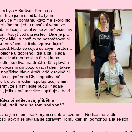
sem byla v Borůvce Praha na
h, dříve jsem chodila 1x týdně
Nejvíce mi pomáhá, když mě skoro nic
 oblíbenou jednu masážní vanu, ve
da relaxuji a odplaví se ze mě všechny
osti. Vždyť voda přeci léčí. Dále je pro
být v klidu a snažím se nezatěžovat si
vními věcmi, tj. třeba zpravodajské
apod. Ráda se sejdu se svými přáteli a
lečně u dobrého jídla a pití. Ráda
uji divadla nebo kina či zajdu na
hodím se dívat na dračí lodě, vylévám
a občas mám pozorovací talent, takže
 například hlava dračí lodě v rovině či
sádka se jménem DB Tragedky mě
vě k dračím lodím, spolupracuji s nimi
ěřím, že s nimi ještě budu i nadále
, jelikož mě to velice naplňuje a baví.
ůležité sdílet svůj příběh s
idmi, kteří jsou na tom podobně?
lavně jen s těmi, se kterými si dobře rozumím. Rodiče mě vedli
sti, abych se stýkala se zdravými lidmi, kteří mi pomohou a já se jich