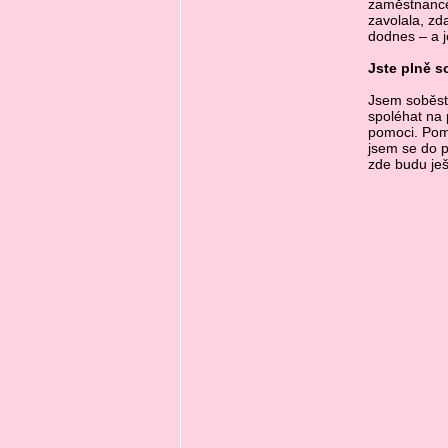
zaměstnance
zavolala, zd
dodnes – a je
Jste plně s
Jsem soběst
spoléhat na
pomoci. Pomo
jsem se do p
zde budu ješ