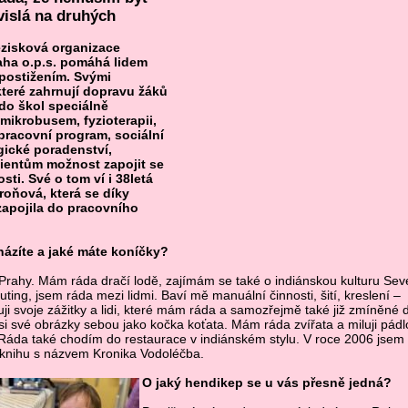
vislá na druhých
nezisková organizace
aha o.p.s. pomáhá lidem
postižením. Svými
 které zahrnují dopravu žáků
do škol speciálně
ikrobusem, fyzioterapii,
pracovní program, sociální
ické poradenství,
lientům možnost zapojit se
ti. Své o tom ví i 38letá
oňová, která se díky
zapojila do pracovního
ázíte a jaké máte koníčky?
rahy. Mám ráda dračí lodě, zajímám se také o indiánskou kulturu Sev
ting, jsem ráda mezi lidmi. Baví mě manuální činnosti, šití, kreslení –
uji svoje zážitky a lidi, které mám ráda a samozřejmě také již zmíněné 
si své obrázky sebou jako kočka koťata. Mám ráda zvířata a miluji pádl
. Ráda také chodím do restaurace v indiánském stylu. V roce 2006 jsem
 knihu s názvem Kronika Vodoléčba.
O jaký hendikep se u vás přesně jedná?