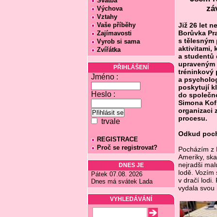
Svatba
zá
Výchova
Vztahy
Vaše příběhy
Již 26 let 
Borůvka Pr
Zajímavosti
s tělesným 
Vyrob si sama
aktivitami,
Zvířátka
a studentů 
upraveným m
PŘIHLÁŠENÍ
tréninkový 
Jméno :
a psycholog
poskytují k
Heslo :
do společnos
Simona Kofr
organizaci 
procesu.
trvale
Odkud poch
REGISTRACE
Proč se registrovat?
Pocházím z P
Ameriky, skau
nejradši mal
DNES JE
lodě. Vozím 
Pátek 07.08. 2026
v dračí lodi
Dnes má svátek Lada
vydala svou
VYHLEDÁVÁNÍ