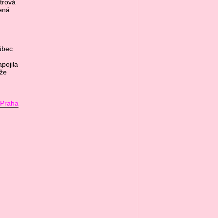
trová
jená
ůbec
pojila
 že
 Praha