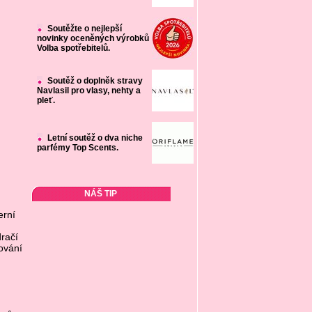
Soutěžte o nejlepší
novinky oceněných výrobků
Volba spotřebitelů.
Soutěž o doplněk stravy
Navlasil pro vlasy, nehty a
pleť.
Letní soutěž o dva niche
parfémy Top Scents.
NÁŠ TIP
erní
dračí
ování