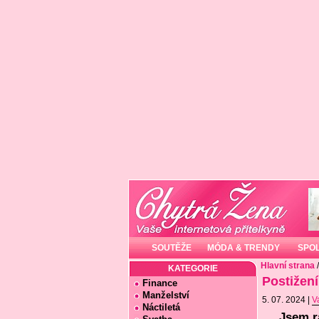
SOUTĚŽE
MÓDA & TRENDY
SPO
Hlavní strana
KATEGORIE
Postižení
Finance
Manželství
5. 07. 2024 |
V
Náctiletá
Jsem r