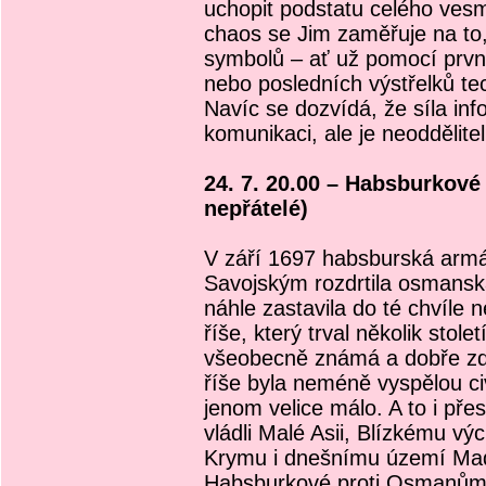
uchopit podstatu celého vesm
chaos se Jim zaměřuje na to,
symbolů – ať už pomocí první
nebo posledních výstřelků te
Navíc se dozvídá, že síla in
komunikaci, ale je neoddělite
24. 7. 20.00 – Habsburkové
nepřátelé)
V září 1697 habsburská ar
Savojským rozdrtila osmanská
náhle zastavila do té chvíle
říše, který trval několik stol
všeobecně známá a dobře z
říše byla neméně vyspělou civ
jenom velice málo. A to i pře
vládli Malé Asii, Blízkému vý
Krymu i dnešnímu území Ma
Habsburkové proti Osmanům 