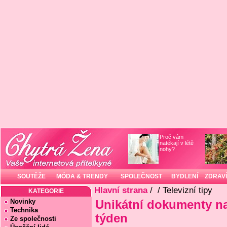
Proč vám
natékají v létě
nohy?
SOUTĚŽE
MÓDA & TRENDY
SPOLEČNOST
BYDLENÍ
ZDRAVÍ
Hlavní strana
/
/ Televizní tipy
KATEGORIE
Novinky
Unikátní dokumenty n
Technika
týden
Ze společnosti