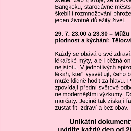
světle. Zeb zjišťuje, že divok
Bangkoku, starodávné městsk
škeblí i rozmnožování ohrož
jeden životně důležitý živel.
29. 7. 23.00 a 23.30 – Můžu
plodnost a kýchání; Tělocvi
Každý se obává o své zdraví.
lékařské mýty, ale i běžná 
nejistotu. V jednotlivých epizo
lékaři, kteří vysvětlují, čeho
může klidně hodit za hlavu. P
zpovídají přední světové odbo
nejmodernějšími výzkumy. D
morčaty. Jedině tak získají 
zůstat fit, zdraví a bez obav.
Unikátní dokumenty
uvidíte každý den od 2