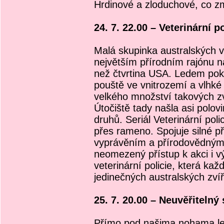
Hrdinové a zloduchové, co změ
24. 7. 22.00 – Veterinární po
Malá skupinka australských ve
největším přírodním rajónu na
než čtvrtina USA. Ledem pokr
pouště ve vnitrozemí a vlhk
velkého množství takových zvíř
Útočiště tady našla asi polo
druhů. Seriál Veterinární poli
přes rameno. Spojuje silné 
vyprávěním a přírodovědnými 
neomezený přístup k akci i
veterinární policie, která ka
jedinečných australských zvíř
25. 7. 20.00 – Neuvěřitelný
Přímo pod našima nohama lež