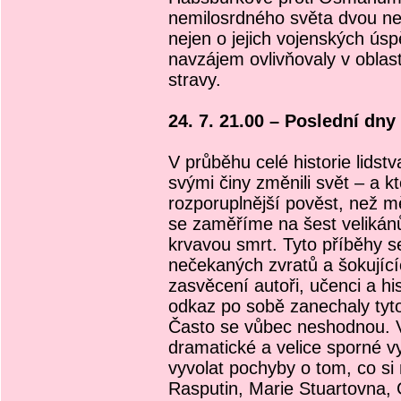
nemilosrdného světa dvou nes
nejen o jejich vojenských úsp
navzájem ovlivňovaly v oblast
stravy.
24. 7. 21.00 – Poslední dny (
V průběhu celé historie lidst
svými činy změnili svět – a 
rozporuplnější pověst, než mě
se zaměříme na šest velikánů d
krvavou smrt. Tyto příběhy s
nečekaných zvratů a šokujíc
zasvěcení autoři, učenci a his
odkaz po sobě zanechaly tyto
Často se vůbec neshodnou. V
dramatické a velice sporné v
vyvolat pochyby o tom, co si
Rasputin, Marie Stuartovna, 