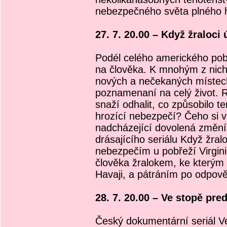
nebezpečného světa plného 
27. 7. 20.00 – Když žraloci ú
Podél celého amerického pob
na člověka. K mnohým z nich
nových a nečekaných místech
poznamenaní na celý život. Re
snaží odhalit, co způsobilo t
hrozící nebezpečí? Čeho si 
nadcházející dovolená změní
drásajícího seriálu Když žra
nebezpečím u pobřeží Virgini
člověka žralokem, ke kterým 
Havaji, a pátráním po odpově
28. 7. 20.00 – Ve stopě pre
Český dokumentární seriál V