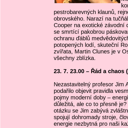
ko
pestrobarevných klaunů, rejn
obrovského. Narazí na tučňá
Cooper na exotické závodní dr
se smrtící pakobrou páskova
ochranu ďáblů medvědovitých
potopených lodí, skuteční R
zvířata, Martin Clunes je v 
všechny zblízka.
23. 7. 23.00 – Řád a chaos 
Nezastavitelný profesor Jim Al
podařilo objevit pravidla vesm
pojmy moderní doby – energii
důležitá, ale co to přesně je
otázku se Jim zabývá zvláštní
spojují dohromady stroje, člov
energie nezbytná pro naši k