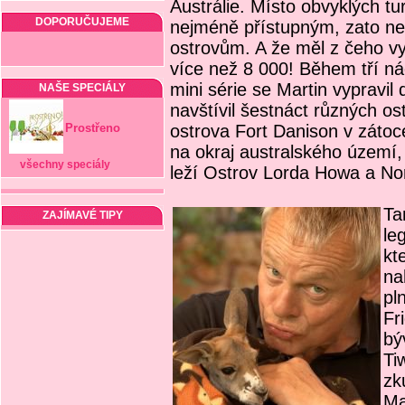
Austrálie. Místo obvyklých tur
DOPORUČUJEME
nejméně přístupným, zato n
ostrovům. A že měl z čeho vyb
více než 8 000! Během tří n
mini série se Martin vypravil
NAŠE SPECIÁLY
navštívil šestnáct různých o
Prostřeno
ostrova Fort Danison v zátoc
na okraj australského území,
všechny speciály
leží Ostrov Lorda Howa a Nor
Ta
ZAJÍMAVÉ TIPY
le
kt
na
pl
Fr
bý
Ti
zk
Ma