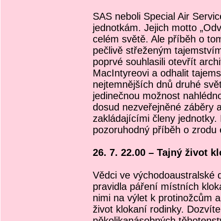
SAS neboli Special Air Servic
jednotkám. Jejich motto „Odv
celém světě. Ale příběh o to
pečlivě střeženým tajemstvím.
poprvé souhlasili otevřít arc
MacIntyreovi a odhalit tajem
nejtemnějších dnů druhé svět
jedinečnou možnost nahlédno
dosud nezveřejněné záběry a
zakládajícími členy jednotky. 
pozoruhodný příběh o zrodu e
26. 7. 22.00 – Tajný život k
Vědci ve východoaustralské di
pravidla páření místních klo
nimi na výlet k protinožcům a
život klokaní rodinky. Dozvít
několikanásobných těhotenstv