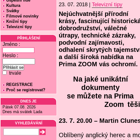
Úspěšní lidé
23. 07. 2018 |
Televizní tipy
Kultura
Svátky
Nejúchvatnější přírodní
Filmové novinky
krásy, fascinující historick
Knižní tipy
Televizní tipy
dobrodružství, válečné
útrapy, technické zázraky,
PŘIHLÁŠENÍ
podvodní zajímavosti,
Jméno :
odhalení skrytých tajemstv
Heslo :
a další široká nabídka na
Prima ZOOM vás ochromí.
trvale
Na jaké unikátní
REGISTRACE
dokumenty
Proč se registrovat?
se můžete na Prima
DNES JE
Zoom těši
Pátek 07.08. 2026
Dnes má svátek Lada
23. 7. 20.00 – Martin Clunes
VYHLEDÁVÁNÍ
Oblíbený anglický herec a mo