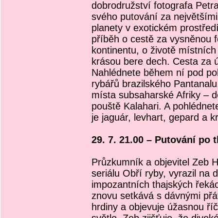
dobrodružství fotografa Petr
svého putování za největším
planety v exotickém prostřed
příběh o cestě za vysněnou fo
kontinentu, o životě místních
krásou bere dech. Cesta za ú
Nahlédnete během ní pod pokl
rybářů brazilského Pantanalu
místa subsaharské Afriky – d
pouště Kalahari. A pohlédnet
je jaguár, levhart, gepard a kr
29. 7. 21.00 – Putování po 
Průzkumník a objevitel Zeb 
seriálu Obří ryby, vyrazil na
impozantních thajských řeká
znovu setkává s dávnými přát
hrdiny a objevuje úžasnou ří