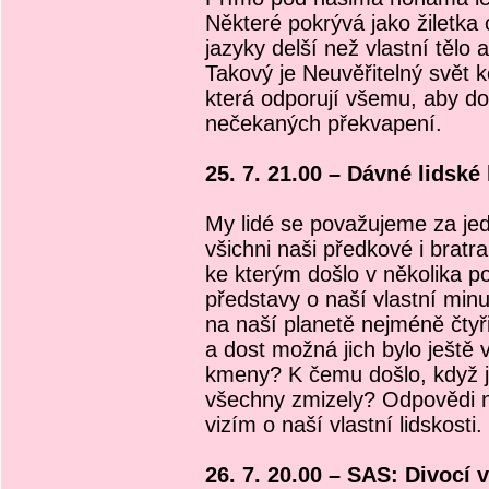
Některé pokrývá jako žiletka 
jazyky delší než vlastní tělo
Takový je Neuvěřitelný svět k
která odporují všemu, aby do
nečekaných překvapení.
25. 7. 21.00 – Dávné lidsk
My lidé se považujeme za jed
všichni naši předkové i bratr
ke kterým došlo v několika po
představy o naší vlastní minu
na naší planetě nejméně čtyř
a dost možná jich bylo ještě 
kmeny? K čemu došlo, když j
všechny zmizely? Odpovědi n
vizím o naší vlastní lidskosti.
26. 7. 20.00 – SAS: Divocí v