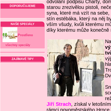
odvolání podpisu Charty, dom
DOPORUČUJEME
starou zrezivělou pistoli, ne
syna, které má vzít na sebe
stín estébáka, který na něj b
vším všudy, kvůli kterému mů
NAŠE SPECIÁLY
díky kterému může konečně 
Prostřeno
Na
všechny speciály
vý
tv
vý
ZAJÍMAVÉ TIPY
hl
Tr
Dv
Sn
sc
re
Jiří Strach
, získal v letošní
rámci novoměstského Hrnce 