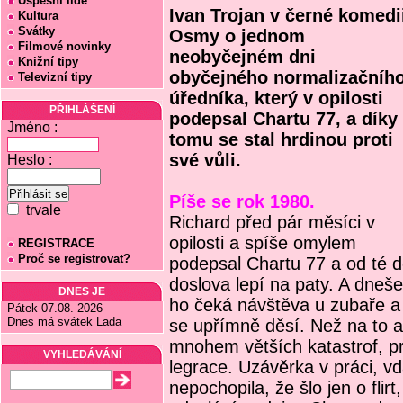
Úspěšní lidé
Ivan Trojan v černé komedi
Kultura
Svátky
Osmy o jednom
Filmové novinky
neobyčejném dni
Knižní tipy
obyčejného normalizačníh
Televizní tipy
úředníka, který v opilosti
PŘIHLÁŠENÍ
podepsal Chartu 77, a díky
Jméno :
tomu se stal hrdinou proti
své vůli.
Heslo :
Píše se rok 1980.
trvale
Richard před pár měsíci v
opilosti a spíše omylem
REGISTRACE
Proč se registrovat?
podepsal Chartu 77 a od té 
doslova lepí na paty. A dneš
DNES JE
ho čeká návštěva u zubaře a 
Pátek 07.08. 2026
Dnes má svátek Lada
se upřímně děsí. Než na to al
mnohem větších katastrof, pr
VYHLEDÁVÁNÍ
legrace. Uzávěrka v práci, v
nepochopila, že šlo jen o flir