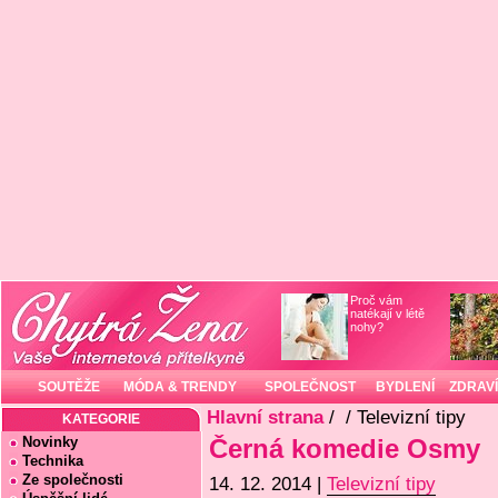
Proč vám
natékají v létě
nohy?
SOUTĚŽE
MÓDA & TRENDY
SPOLEČNOST
BYDLENÍ
ZDRAVÍ
Hlavní strana
/
/ Televizní tipy
KATEGORIE
Novinky
Černá komedie Osmy
Technika
Ze společnosti
14. 12. 2014 |
Televizní tipy