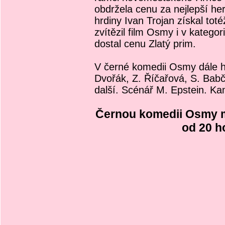
obdržela cenu za nejlepší he
hrdiny Ivan Trojan získal toté
zvítězil film Osmy i v kategor
dostal cenu Zlatý prim.
V černé komedii Osmy dále hra
Dvořák, Z. Říčařová, S. Babč
další. Scénář M. Epstein. Ka
Černou komedii Osmy mů
od 20 h