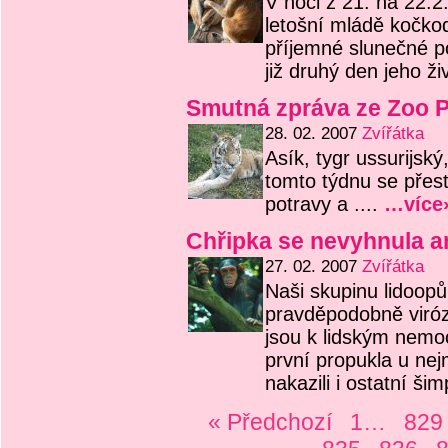
V noci z 21. na 22.2
letošní mládě kočko
příjemné slunečné p
již druhý den jeho ž
Smutná zpráva ze Zoo 
28. 02. 2007
Zvířátka
Asík, tygr ussurijsk
tomto týdnu se přest
potravy a ....
…více
Chřipka se nevyhnula a
27. 02. 2007
Zvířátka
Naši skupinu lidoopů
pravděpodobně viróza
jsou k lidským nemo
první propukla u nej
nakazili i ostatní ši
« Předchozí
1…
82