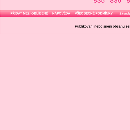
835
836
8
PŘIDAT MEZI OBLÍBENÉ
NÁPOVĚDA
VŠEOBECNÉ PODMÍNKY
Zásady
Publikování nebo šíření obsahu 