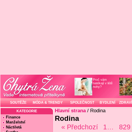
Proč vám
natékají v létě
nohy?
SOUTĚŽE
MÓDA & TRENDY
SPOLEČNOST
BYDLENÍ
ZDRAVÍ
Hlavní strana
/ Rodina
KATEGORIE
Rodina
Finance
Manželství
« Předchozí
1…
82
Náctiletá