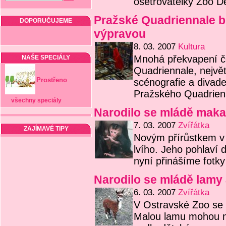
ošetřovatelky Zoo 
Pražské Quadriennale b
DOPORUČUJEME
výpravou
8. 03. 2007
Kultura
Mnohá překvapení č
NAŠE SPECIÁLY
Quadriennale, nejvě
Prostřeno
scénografie a divade
Pražského Quadrienn
všechny speciály
Narodilo se mládě maka
7. 03. 2007
Zvířátka
ZAJÍMAVÉ TIPY
Novým přírůstkem v
lvího. Jeho pohlaví
nyní přinášíme fotky
Narodilo se mládě lamy
6. 03. 2007
Zvířátka
V Ostravské Zoo se 
Malou lamu mohou n