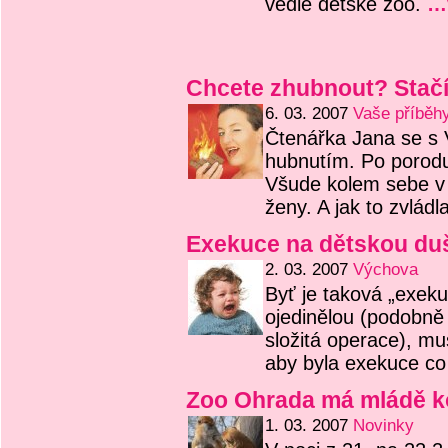
vedle dětské zoo.
…
Chcete zhubnout? Stačí
6. 03. 2007
Vaše příběh
Čtenářka Jana se s 
hubnutím. Po porodu
Všude kolem sebe v 
ženy. A jak to zv
Exekuce na dětskou du
2. 03. 2007
Výchova
Byť je taková „exekuc
ojedinělou (podobně
složitá operace), mu
aby byla exekuce co n
Zoo Ohrada má mládě 
1. 03. 2007
Novinky