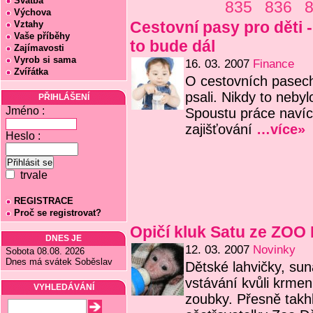
Svatba
835
836
8
Výchova
Cestovní pasy pro děti 
Vztahy
Vaše příběhy
to bude dál
Zajímavosti
Vyrob si sama
16. 03. 2007
Finance
Zvířátka
O cestovních pasech
psali. Nikdy to nebyl
PŘIHLÁŠENÍ
Jméno :
Spoustu práce navíc
zajišťování
…více»
Heslo :
trvale
REGISTRACE
Proč se registrovat?
Opičí kluk Satu ze ZOO 
DNES JE
12. 03. 2007
Novinky
Sobota 08.08. 2026
Dnes má svátek Soběslav
Dětské lahvičky, sun
vstávání kvůli krmení
VYHLEDÁVÁNÍ
zoubky. Přesně takh