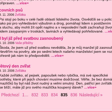
připraven.
…více»
covních psů
3. 11. 2006
Zvířátka
Psi stojí po boku v celé řadě oblastí lidského života. Osvědčili se u polic
jako psi pro vyhledávání výbušnin a drog, pomáhají lidem s postižením
a sluchu, aby mohli žít opět naplno a v neposlední řadě zachraňují živo
lidem zasypaným v troskách, lavinách a vyhledávají pohřešované.
…ví
 byl již před svatbou zasnoubený
6. 10. 2006
Vaše příběhy
Škoda, že jsem už před svatbou nevěděla, že je můj manžel již zasnou
Nevěřím na pověry, ale po sedmi letech našeho manželství jsem se roz
přesně jak nám to předpověděli.
…více»
Světový den zvířat
3. 10. 2006
Zvířátka
Každé zvířátko, ať pejsek, papoušek nebo rybička, má své specifické
potřeby, které při jejich chování musíme dodržovat. Věřte, že bez domá
mazlíčků by byl náš život nudný a velmi smutný. Den, patřící jen zvířát
se blíží, máte již pro svého mazlíčka koupený dárek?
…více»
 Předchozí
1…
832
833
834
835
836
Následující »