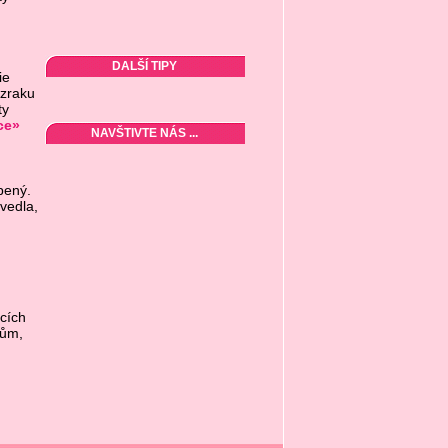
DALŠÍ TIPY
ie
 zraku
ty
ce»
NAVŠTIVTE NÁS ...
bený.
vedla,
cích
kům,