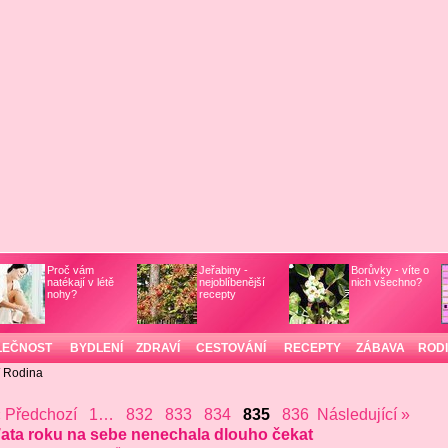
Proč vám
Jeřabiny -
Borůvky - víte o
natékají v létě
nejoblíbenější
nich všechno?
nohy?
recepty
LEČNOST
BYDLENÍ
ZDRAVÍ
CESTOVÁNÍ
RECEPTY
ZÁBAVA
ROD
 Rodina
 Předchozí
1…
832
833
834
835
836
Následující »
ata roku na sebe nenechala dlouho čekat