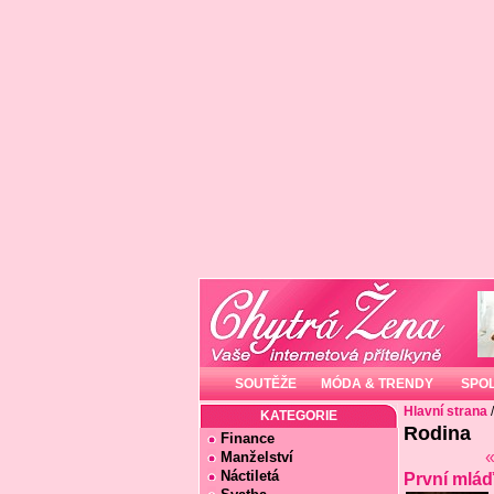
SOUTĚŽE
MÓDA & TRENDY
SPO
Hlavní strana
/
KATEGORIE
Rodina
Finance
«
Manželství
Náctiletá
První mláď