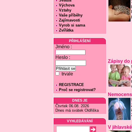
Svatba
Výchova
Vztahy
Vaše příběhy
Zajímavosti
Vyrob si sama
Zvířátka
PŘIHLÁŠENÍ
Jméno :
Heslo :
Zápisy do p
trvale
REGISTRACE
Proč se registrovat?
Nemocenské
DNES JE
Čtvrtek 06.08. 2026
Dnes má svátek Oldřiška
VYHLEDÁVÁNÍ
V jihlavs