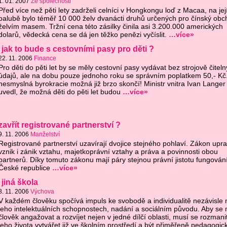
1. 01. 2007
Ze společnosti
Před více než pěti lety zadrželi celníci v Hongkongu loď z Macaa, na jej
palubě bylo téměř 10 000 želv dvanácti druhů určených pro čínský obc
želvím masem. Tržní cena této zásilky činila asi 3.200.000 amerických
dolarů, vědecká cena se dá jen těžko penězi vyčíslit.
…více»
 jak to bude s cestovními pasy pro děti ?
22. 11. 2006
Finance
Pro děti do pěti let by se měly cestovní pasy vydávat bez strojově čitel
údajů, ale na dobu pouze jednoho roku se správním poplatkem 50,- Kč.
nesmyslná byrokracie možná již brzo skončí! Ministr vnitra Ivan Langer
uvedl, že možná děti do pěti let budou
…více»
zavřít registrované partnerství ?
9. 11. 2006
Manželství
Registrované partnerství uzavírají dvojice stejného pohlaví. Zákon upr
vznik i zánik vztahu, majetkoprávní vztahy a práva a povinnosti obou
partnerů. Díky tomuto zákonu mají páry stejnou právní jistotu fungování
České republice
…více»
jiná škola
8. 11. 2006
Výchova
V každém člověku spočívá impuls ke svobodě a individualitě nezávisle 
jeho intelektuálních schopnostech, nadání a sociálním původu. Aby se
člověk angažovat a rozvíjet nejen v jedné dílčí oblasti, musí se rozmani
jeho života vytvářet již ve školním prostředí a být přiměřeně pedagogic