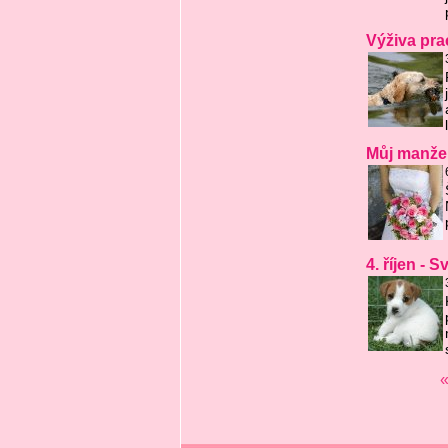
Výživa pra
Můj manžel
4. říjen - 
«