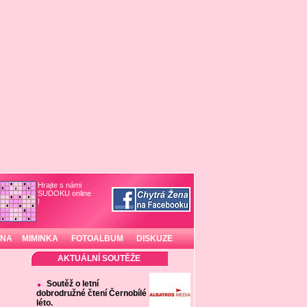
Hrajte s námi
SUDOKU online
!
INA
MIMINKA
FOTOALBUM
DISKUZE
AKTUÁLNÍ SOUTĚŽE
Soutěž o letní
dobrodružné čtení Černobílé
léto.