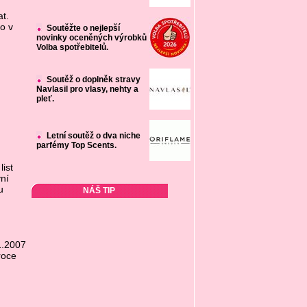
t.
o v
Soutěžte o nejlepší
novinky oceněných výrobků
Volba spotřebitelů.
Soutěž o doplněk stravy
Navlasil pro vlasy, nehty a
pleť.
Letní soutěž o dva niche
parfémy Top Scents.
ist
vní
u
NÁŠ TIP
1.2007
roce