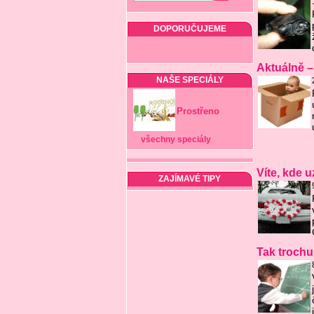
DOPORUČUJEME
Aktuálně –
NAŠE SPECIÁLY
Prostřeno
všechny speciály
Víte, kde u
ZAJÍMAVÉ TIPY
Tak trochu 