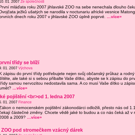
10. 01. 2007
Ze společnosti
První mláďata roku 2007 jihlavské ZOO na sebe nenechala dlouho čeka
Dvojčata ježků ušatých se narodila v noctunariu africké vesnice Matong
prvních dnech roku 2007 v jihlavské ZOO úplně poprvé.
…více»
rvní třídy se blíží
9. 01. 2007
Výchova
K zápisu do první třídy potřebujete nejen svůj občanský průkaz a rodný l
dítěte, ale také si s sebou přibalte Vaše dítko, abyste se k zápisu do pr
třídy samou nervozitou nedostavila sama. A co musí Vaše dítko u zápis
umět?
…více»
 pojištění <br>od 1. ledna 2007
5. 01. 2007
Finance
Zákon o nemocenském pojištění zákonodárci odložili, přesto nás od 1.
čekají částečné změny. Chcete vědě jaké to budou a co nás čeká až v 
2008 a 2009?
…více»
ké ZOO pod stromečkem vzácný dárek