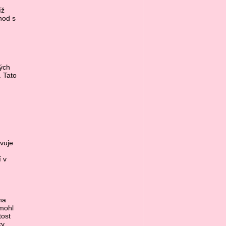
íž
hod s
ných
 Tato
avuje
 v
na
 mohl
tost
ky