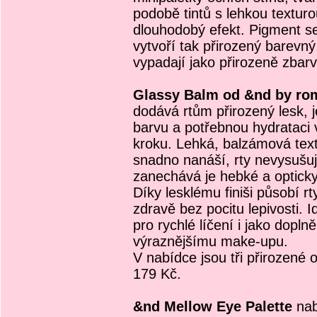
podobě tintů s lehkou texturo
dlouhodobý efekt. Pigment se
vytvoří tak přirozený barevný
vypadají jako přirozeně zbar
Glassy Balm od &nd by r
dodává rtům přirozený lesk,
barvu a potřebnou hydrataci
kroku. Lehká, balzámová tex
snadno nanáší, rty nevysušu
zanechává je hebké a opticky 
Díky lesklému finiši působí r
zdravě bez pocitu lepivosti. I
pro rychlé líčení i jako doplně
výraznějšímu make-upu.
V nabídce jsou tři přirozené 
179 Kč.
&nd Mellow Eye Palette
nab