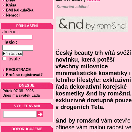
Diety
Krása
-Komerční sdělení-
BMI kalkulačka
Nemoci
PŘIHLÁŠENÍ
Jméno :
Heslo :
Český beauty trh vítá svěží
trvale
novinku, která potěší
všechny milovnice
REGISTRACE
minimalistické kosmetiky i
Proč se registrovat?
letního lifestyle: exkluzivní
DNES JE
řada dekorativní korejské
Pátek 07.08. 2026
kosmetiky &nd by rom&nd. 
Dnes má svátek Lada
exkluzivně dostupná pouze 
v drogeriích Teta.
VYHLEDÁVÁNÍ
&nd by rom&nd
vám otevře 
přinese vám malou radost ve
DOPORUČUJEME