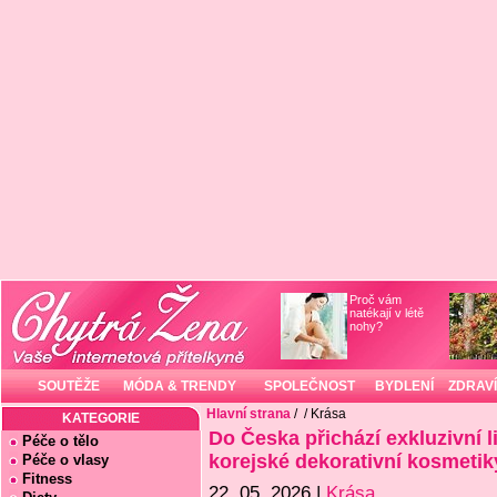
Proč vám
natékají v létě
nohy?
SOUTĚŽE
MÓDA & TRENDY
SPOLEČNOST
BYDLENÍ
ZDRAVÍ
Hlavní strana
/
/ Krása
KATEGORIE
Do Česka přichází exkluzivní
Péče o tělo
korejské dekorativní kosmetik
Péče o vlasy
Fitness
22. 05. 2026 |
Krása