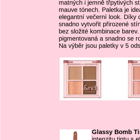
matných i jemně třpytivých s
mauve tónech. Paletka je ideá
elegantní večerní look. Díky
snadno vytvořit přirozené stí
bez složité kombinace barev.
pigmentovaná a snadno se roz
Na výběr jsou paletky v 5 od
Glassy Bomb T
intenzitu tintu s 