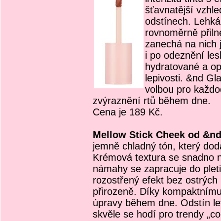
šťavnatější vzhled
odstínech. Lehká 
rovnoměrně přiln
zanechá na nich j
i po odeznění les
hydratované a op
lepivosti. &nd Gl
volbou pro každo
zvýraznění rtů během dne.
Cena je 189 Kč.
Mellow Stick Cheek od &n
jemně chladný tón, který dodá 
Krémová textura se snadno n
námahy se zapracuje do pleti
rozostřený efekt bez ostrých
přirozeně. Díky kompaktnímu b
úpravy během dne. Odstín lev
skvěle se hodí pro trendy „co