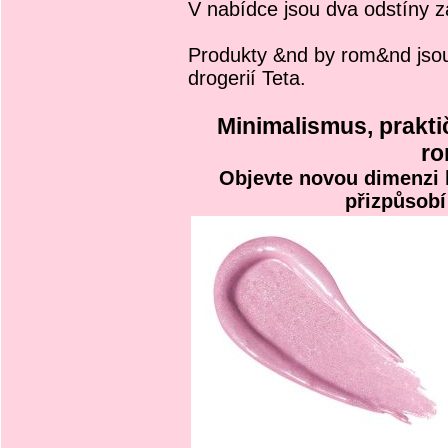
V nabídce jsou dva odstíny z
Produkty &nd by rom&nd jsou 
drogerií Teta.
Minimalismus, praktič
r
Objevte novou dimenzi k
přizpůsob