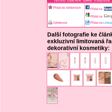
Přidat do oblíbených
Přidat na
Přidat na
Vytisknout
Přidat na
Linkuj
Další fotografie ke člá
exkluzivní limitovaná 
dekorativní kosmetiky: