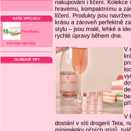
nakupování i líčení. Kolekce 
hravému, kompaktnímu a zár
líčení. Produkty jsou navržen
NAŠE SPECIÁLY
krásu a zároveň perfektně z
stylu – jsou malé, lehké a ide
Prostřeno
rychlé úpravy během dne.
všechny speciály
V 
kr
ZAJÍMAVÉ TIPY
pr
lo
vy
do
de
be
př
V 
dostání v síti drogerií Teta, n
minipaletky očních stínů, tv