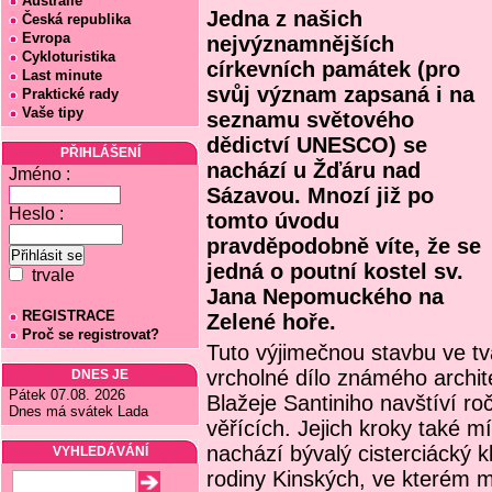
Austrálie
Jedna z našich
Česká republika
Evropa
nejvýznamnějších
Cykloturistika
církevních památek (pro
Last minute
svůj význam zapsaná i na
Praktické rady
Vaše tipy
seznamu světového
dědictví UNESCO) se
PŘIHLÁŠENÍ
nachází u Žďáru nad
Jméno :
Sázavou. Mnozí již po
Heslo :
tomto úvodu
pravděpodobně víte, že se
jedná o poutní kostel sv.
trvale
Jana Nepomuckého na
REGISTRACE
Zelené hoře.
Proč se registrovat?
Tuto výjimečnou stavbu ve tv
vrcholné dílo známého archit
DNES JE
Pátek 07.08. 2026
Blažeje Santiniho navštíví roč
Dnes má svátek Lada
věřících. Jejich kroky také m
nachází bývalý cisterciácký k
VYHLEDÁVÁNÍ
rodiny Kinských, ve kterém m