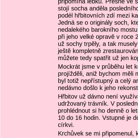
připomíná lebku. Přesně ve 
stojí socha anděla posledníh
podél hřbitovních zdí mezi k
Jedná se o originály soch, k
nedalekého barokního mostu 
při jeho velké opravě v roce 
už sochy trpěly, a tak musel
ještě kompletně zrestaurován
můžete tedy spatřit už jen ko
Mockrát jsme v průběhu let k
projížděli, aniž bychom měli 
byl totiž nepřístupný a celý 
nedávno došlo k jeho rekonstr
Hřbitov už dávno není využív
udržovaný trávník. V posledn
prohlédnout si ho denně o le
10 do 16 hodin. Vstupné je do
církvi.
Krchůvek se mi připomenul, k