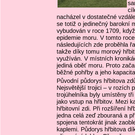
sa
cí
nacházel v dostatečné vzdál
se totiž o jedinečný barokní m
vybudován v roce 1709, když
epidemie moru. V tomto roce 
následujících zde proběhla řa
takže díky tomu morový hřbi
využíván. V místních kronik
jediná oběť moru. Proto začal 
běžné pohřby a jeho kapacita
Původní půdorys hřbitova zdů
Nejsvětější trojici – v rozíc
trojúhelníka byly umístěny tři
jako vstup na hřbitov. Mezi 
hřbitovní zdi. Při rozšíření hř
jedna celá zeď zbouraná a při
spojena tentokrát jinak zaob
kaplemi. Půdorys hřbitova dík