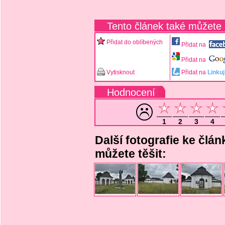
Tento článek také můžete
Přidat do oblíbených
Přidat na
Přidat na
Vytisknout
Přidat na
Linkuj
Hodnocení
1
2
3
4
Další fotografie ke člá
můžete těšit: