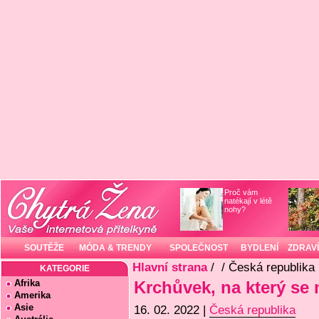
Proč vám
natékají v létě
nohy?
SOUTĚŽE
MÓDA & TRENDY
SPOLEČNOST
BYDLENÍ
ZDRAVÍ
Hlavní strana
/
/ Česká republika
KATEGORIE
Afrika
Krchůvek, na který se 
Amerika
Asie
16. 02. 2022 |
Česká republika