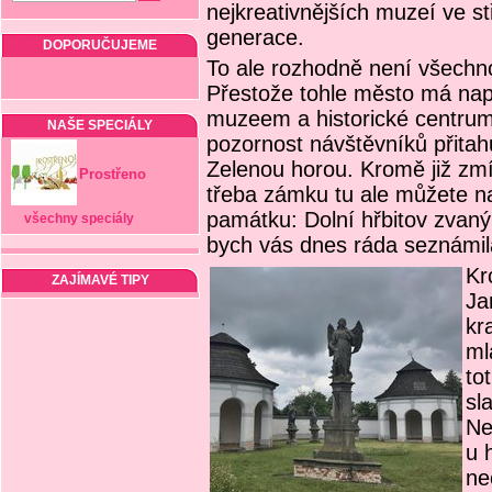
nejkreativnějších muzeí ve 
generace.
DOPORUČUJEME
To ale rozhodně není všechn
Přestože tohle město má nap
muzeem a historické centrum
NAŠE SPECIÁLY
pozornost návštěvníků přitah
Zelenou horou. Kromě již zm
Prostřeno
třeba zámku tu ale můžete na
památku: Dolní hřbitov zvaný
všechny speciály
bych vás dnes ráda seznámil
Kr
ZAJÍMAVÉ TIPY
Ja
kr
ml
to
sl
Ne
u h
ne