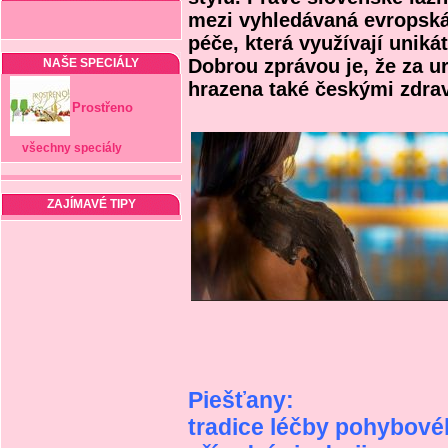
mezi vyhledávaná evropská
péče, která využívají unikát
Dobrou zprávou je, že za u
NAŠE SPECIÁLY
hrazena také českými zdra
Prostřeno
všechny speciály
ZAJÍMAVÉ TIPY
Piešťany:
tradice léčby pohybov