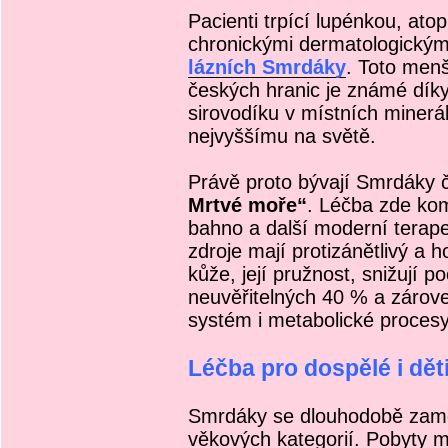
Pacienti trpící lupénkou, a
chronickými dermatologický
lázních Smrdáky
. Toto men
českých hranic je známé dí
sirovodíku v místních minerá
nejvyššímu na světě.
Právě proto bývají Smrdáky 
Mrtvé moře“
. Léčba zde kom
bahno a další moderní terape
zdroje mají protizánětlivý a h
kůže, její pružnost, snižují po
neuvěřitelných 40 % a zároveň
systém i metabolické procesy
Léčba pro dospělé i dět
Smrdáky se dlouhodobě zaměř
věkových kategorií. Pobyty mo