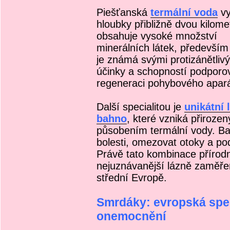
Piešťanská
termální voda
v
hloubky přibližně dvou kilome
obsahuje vysoké množství
minerálních látek, především 
je známá svými protizánětliv
účinky a schopností podporo
regeneraci pohybového apará
Další specialitou je
unikátní 
bahno
, které vzniká přiroze
působením termální vody. Ba
bolesti, omezovat otoky a po
Právě tato kombinace přírodn
nejuznávanější lázně zaměře
střední Evropě.
Smrdáky: evropská spec
onemocnění