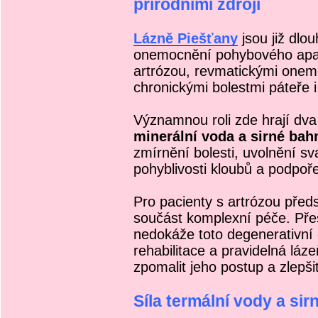
přírodními zdroji
Lázně Piešťany
jsou již dlo
onemocnění pohybového apar
artrózou, revmatickými onem
chronickými bolestmi páteře 
Významnou roli zde hrají dva 
minerální voda a sirné bah
zmírnění bolesti, uvolnění sv
pohyblivosti kloubů a podpoř
Pro pacienty s artrózou před
součást komplexní péče. Př
nedokáže toto degenerativní
rehabilitace a pravidelná l
zpomalit jeho postup a zlepšit
Síla termální vody a si