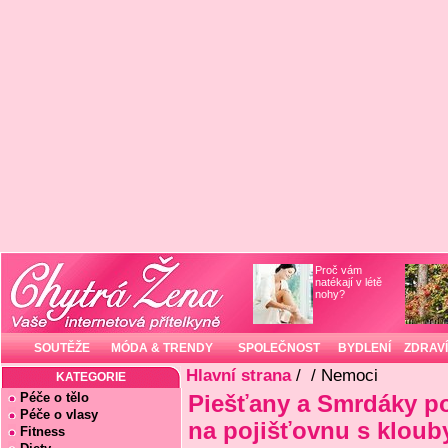
Proč vám
natékají v létě
nohy?
SOUTĚŽE
MÓDA & TRENDY
SPOLEČNOST
BYDLENÍ
ZDRAVÍ
Hlavní strana
/
/ Nemoci
KATEGORIE
Péče o tělo
Piešťany a Smrdáky p
Péče o vlasy
na pojišťovnu s kloub
Fitness