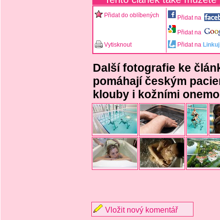
Přidat do oblíbených
Přidat na
Přidat na
Vytisknout
Přidat na
Linkuj
Další fotografie ke člá
pomáhají českým pacie
klouby i kožními onemo
Vložit nový komentář