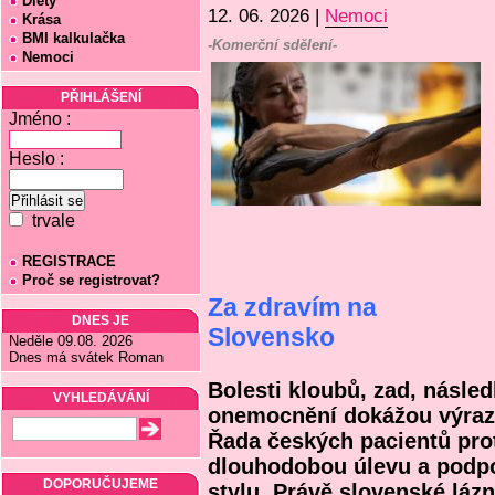
Diety
12. 06. 2026 |
Nemoci
Krása
BMI kalkulačka
-Komerční sdělení-
Nemoci
PŘIHLÁŠENÍ
Jméno :
Heslo :
trvale
REGISTRACE
Proč se registrovat?
Za zdravím na
DNES JE
Slovensko
Neděle 09.08. 2026
Dnes má svátek Roman
Bolesti kloubů, zad, násle
VYHLEDÁVÁNÍ
onemocnění dokážou výrazn
Řada českých pacientů prot
dlouhodobou úlevu a podpo
DOPORUČUJEME
stylu. Právě slovenské láz