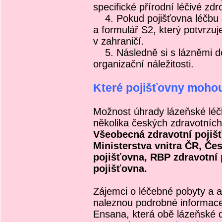
specifické přírodní léčivé zdro
4. Pokud pojišťovna léčbu s
a formulář S2, který potvrzu
v zahraničí.
5. Následně si s lázněmi do
organizační náležitosti.
Které pojišťovny mohou
Možnost úhrady lázeňské léčb
několika českých zdravotních 
Všeobecná zdravotní pojišť
Ministerstva vnitra ČR, Če
pojišťovna, RBP zdravotní 
pojišťovna.
Zájemci o léčebné pobyty a 
naleznou podrobné informace
Ensana, která obě lázeňské 