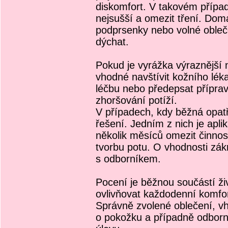
diskomfort. V takovém případ
nejsušší a omezit tření. Do
podprsenky nebo volné obleč
dýchat.
Pokud je vyrážka výraznější 
vhodné navštívit kožního lé
léčbu nebo předepsat příprav
zhoršování potíží.
V případech, kdy běžná opatře
řešení. Jedním z nich je apli
několik měsíců omezit činnost
tvorbu potu. O vhodnosti zákr
s odborníkem.
Pocení je běžnou součástí ži
ovlivňovat každodenní komfor
Správně zvolené oblečení, v
o pokožku a případně odbor