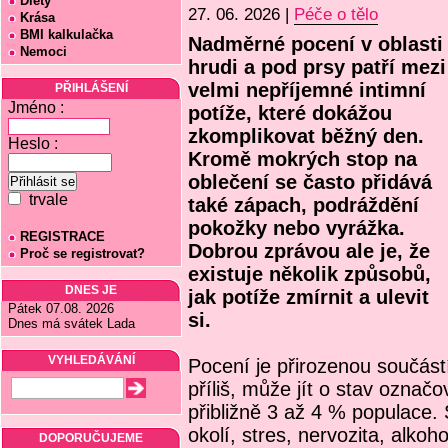
Diety
27. 06. 2026 |
Péče o tělo
Krása
BMI kalkulačka
Nadměrné pocení v oblasti
Nemoci
hrudi a pod prsy patří mezi
velmi nepříjemné intimní
PŘIHLÁŠENÍ
Jméno :
potíže, které dokážou
zkomplikovat běžný den.
Heslo :
Kromě mokrých stop na
oblečení se často přidává
trvale
také zápach, podráždění
pokožky nebo vyrážka.
REGISTRACE
Dobrou zprávou ale je, že
Proč se registrovat?
existuje několik způsobů,
DNES JE
jak potíže zmírnit a ulevit
Pátek 07.08. 2026
si.
Dnes má svátek Lada
VYHLEDÁVÁNÍ
Pocení je přirozenou součástí
příliš, může jít o stav označ
přibližně 3 až 4 % populace
okolí, stres, nervozita, alkoho
DOPORUČUJEME