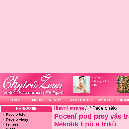
Proč vám
natékají v létě
nohy?
SOUTĚŽE
MÓDA & TRENDY
SPOLEČNOST
BYDLENÍ
ZDRAVÍ
Hlavní strana
/
/ Péče o tělo
KATEGORIE
Péče o tělo
Pocení pod prsy vás tr
Péče o vlasy
Několik tipů a triků
Fitness