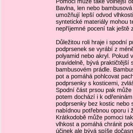
Pomoci může také volnější ob
Bavlna, len nebo bambusová 
umožňují lepší odvod vlhkos
syntetické materiály mohou te
nepříjemné pocení tak ještě 
Důležitou roli hraje i spodn
podprsenek se vyrábí z méně 
polyamid nebo akryl. Pokud v
pravidelně, bývá praktičtějš
bambusovém prádle. Bambus j
pot a pomáhá pohlcovat pac
podprsenky s kosticemi, zvlá
Spodní část prsou pak může 
potem dochází i k odřeninám
podprsenky bez kostic nebo 
nabídnou potřebnou oporu i 
Krátkodobě může pomoci také
vlhkost a pomáhá chránit po
účinek ale bývá spíše dočasn