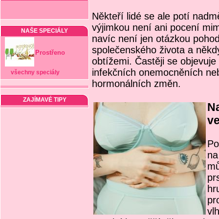
Někteří lidé se ale potí nadm
výjimkou není ani pocení mi
NAŠE SPECIÁLY
navíc není jen otázkou poho
společenského života a někdy
Prostřeno
obtížemi. Častěji se objevuje 
infekčních onemocněních neb
všechny speciály
hormonálních změn.
ZAJÍMAVÉ TIPY
Na
ve
Po
na
mů
pr
hr
pr
vl