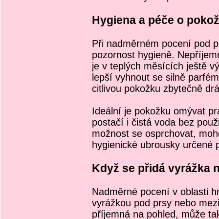
Hygiena a péče o pokož
Při nadměrném pocení pod prs
pozornost hygieně. Nepříjem
je v teplých měsících ještě vý
lepší vyhnout se silně par
citlivou pokožku zbytečně drá
Ideální je pokožku omývat pra
postačí i čistá voda bez pou
možnost se osprchovat, moho
hygienické ubrousky určené p
Když se přidá vyrážka 
Nadměrné pocení v oblasti hr
vyrážkou pod prsy nebo mezi
příjemná na pohled, může tak