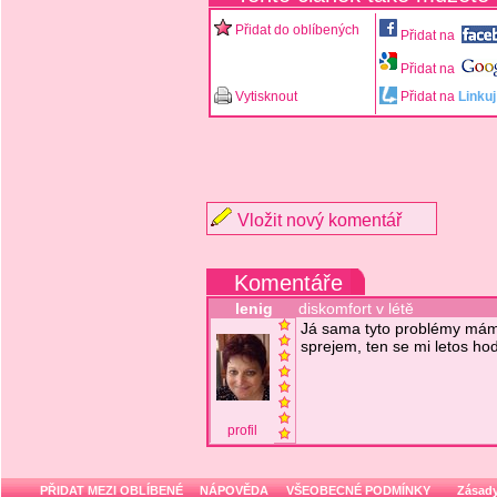
Přidat do oblíbených
Přidat na
Přidat na
Vytisknout
Přidat na
Linkuj
Vložit nový komentář
Komentáře
lenig
diskomfort v létě
Já sama tyto problémy mám 
sprejem, ten se mi letos ho
profil
PŘIDAT MEZI OBLÍBENÉ
NÁPOVĚDA
VŠEOBECNÉ PODMÍNKY
Zásady