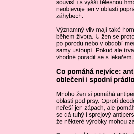
souvisí i s vyšší tělesnou hm
neobjevuje jen v oblasti poprs
záhybech.
Významný vliv mají také horm
během života. U žen se prot
po porodu nebo v období me
samy ustoupí. Pokud ale trva
vhodné poradit se s lékařem.
Co pomáhá nejvíce: ant
oblečení i spodní prádl
Mnoho žen si pomáhá antiper
oblasti pod prsy. Oproti deo
neřeší jen zápach, ale pomá
se dá tuhý i sprejový antipers
že některé výrobky mohou za