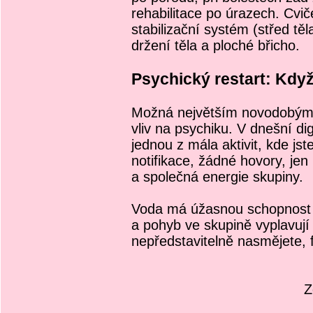
rehabilitace po úrazech. Cvič
stabilizační systém (střed tě
držení těla a ploché břicho.
Psychický restart: Když
Možná největším novodobým 
vliv na psychiku. V dnešní di
jednou z mála aktivit, kde jst
notifikace, žádné hovory, je
a společná energie skupiny.
Voda má úžasnou schopnost o
a pohyb ve skupině vyplavují 
nepředstavitelně nasmějete, f
Z