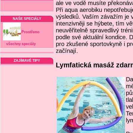
ale ve vodě musíte překonáv
Při aqua aerobiku nepotřebuje
výsledků. Vaším závažím je 
NAŠE SPECIÁLY
intenzivněji se hýbete, tím v
neuvěřitelně spravedlivý trén
Prostřeno
podle své aktuální kondice. 
pro zkušené sportovkyně i pr
všechny speciály
začínají.
ZAJÍMAVÉ TIPY
Lymfatická masáž zdar
Da
mé
pů
tl
ve
Te
ly