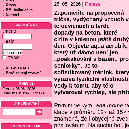
Diety
25. 05. 2026 |
Fitness
Krása
BMI kalkulačka
Zapomeňte na propocená
Nemoci
trička, vydýchaný vzduch v
tělocvičnách a tvrdé
PŘIHLÁŠENÍ
Jméno :
dopady na beton, které
cítíte v kolenou ještě druhý
Heslo :
den. Objevte aqua aerobik,
který už dávno není jen
trvale
„poskakování v bazénu pro
seniorky“. Je to
REGISTRACE
sofistikovaný trénink, kter
Proč se registrovat?
využívá fyzikální vlastnosti
DNES JE
vody k tomu, aby tělo
Čtvrtek 06.08. 2026
vytvaroval rychleji, ale při
Dnes má svátek Oldřiška
VYHLEDÁVÁNÍ
Prvním velkým
„aha moment
klade v průměru 12× až 15× 
znamená, že i obyčejné zvedn
posilováním. Na suchu bojuje
DOPORUČUJEME