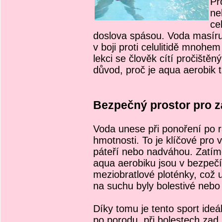
Pr
ne
ce
doslova spásou. Voda masíru
v boji proti celulitidě mnohe
lekci se člověk cítí pročištěný
důvod, proč je aqua aerobik 
Bezpečný prostor pro z
Voda unese při ponoření po 
hmotnosti. To je klíčové pro
páteří nebo nadváhou. Zatímc
aqua aerobiku jsou v bezpečí
meziobratlové ploténky, což 
na suchu byly bolestivé nebo
Díky tomu je tento sport ideá
po porodu, při bolestech zad