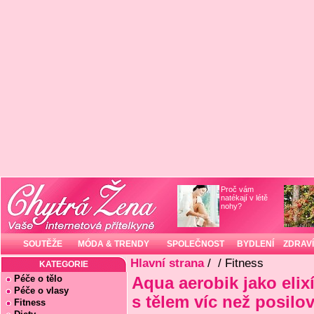
Proč vám
natékají v létě
nohy?
SOUTĚŽE
MÓDA & TRENDY
SPOLEČNOST
BYDLENÍ
ZDRAVÍ
Hlavní strana
/
/ Fitness
KATEGORIE
Péče o tělo
Aqua aerobik jako elix
Péče o vlasy
s tělem víc než posilo
Fitness