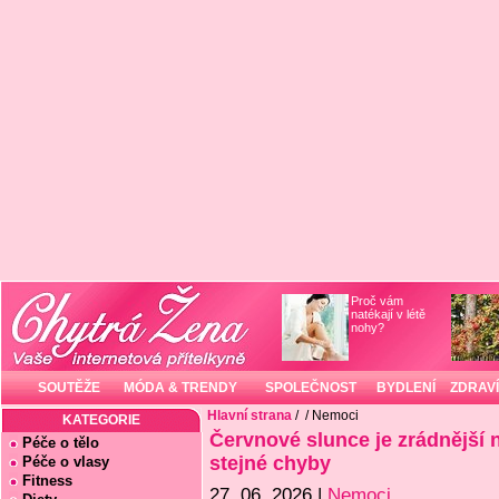
Proč vám
natékají v létě
nohy?
SOUTĚŽE
MÓDA & TRENDY
SPOLEČNOST
BYDLENÍ
ZDRAVÍ
Hlavní strana
/
/ Nemoci
KATEGORIE
Červnové slunce je zrádnější n
Péče o tělo
stejné chyby
Péče o vlasy
Fitness
27. 06. 2026 |
Nemoci