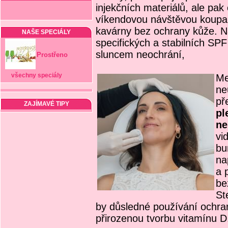
injekčních materiálů, ale pak 
víkendovou návštěvou koupal
kavárny bez ochrany kůže. N
NAŠE SPECIÁLY
specifických a stabilních SPF 
sluncem neochrání,
Prostřeno
všechny speciály
Me
ne
př
ZAJÍMAVÉ TIPY
pl
ne
vi
bu
na
a 
be
St
by důsledné používání ochra
přirozenou tvorbu vitamínu 