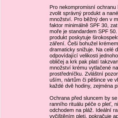
Pro nekompromisní ochranu 
zvolit správný produkt a na
množství. Pro běžný den v m
faktor minimálně SPF 30, zat
moře je standardem SPF 50. K
produkt poskytuje širokospek
záření. Češi bohužel krémem 
dramaticky snižuje. Na celé 
odpovídající velikosti jedno
obličej a krk pak platí takzva
množství krému vytlačené na
prostředníčku. Zvláštní pozor
uším, nártům či pěšince ve v
každé dvě hodiny, zejména p
Ochrana před sluncem by se 
ranního rituálu péče o pleť, 
odchodem na pláž. Ideální ra
vyčištěním pleti, pokračuje ap