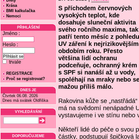
Diety
Krása
S příchodem červnových
BMI kalkulačka
vysokých teplot, kde
Nemoci
dosahuje sluneční aktivita
PŘIHLÁŠENÍ
svého ročního maxima, tak
Jméno :
patří tento měsíc z pohled
UV záření k nejrizikovějším
Heslo :
obdobím roku. Přesto
většina lidí ochranu
trvale
podceňuje, ochranný krém
s SPF si nanáší až u vody,
REGISTRACE
spoléhají na mraky nebo s
Proč se registrovat?
mažou příliš málo.
DNES JE
Čtvrtek 06.08. 2026
Rakovina kůže se „nastřádá“ 
Dnes má svátek Oldřiška
má na svědomí nenápadné U
VYHLEDÁVÁNÍ
vystavujeme i ve stínu nebo 
Někteří lidé do péče o svou p
částky, podstupují špičková la
DOPORUČUJEME