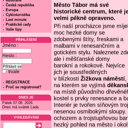
Austrálie
Město Tábor má své
Česká republika
Evropa
historické centrum, které j
Cykloturistika
velmi pěkně opraveno.
Last minute
Praktické rady
Při naší procházce jsme míjel
Vaše tipy
moc hezké domy se
zdobenými štíty, freskami a
PŘIHLÁŠENÍ
malbami v renesančním a
Jméno :
gotickém stylu. Naleznete zd
Heslo :
ale i měšťanské domy
barokní a rokokové. Nejvíce
jich je soustředěných
trvale
v blízkosti
Žižkova náměstí
,
REGISTRACE
na kterém se vyjímá
děkans
Proč se registrovat?
na místě původního dřevěnéh
kostel s prvky renesance a b
DNES JE
Pátek 07.08. 2026
Interiér je tvořen síňovým tr
Dnes má svátek Lada
nesenou osmibokými sloupy.
ochozem a trojstupňovou baro
VYHLEDÁVÁNÍ
hezký pohled na město i okol