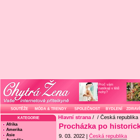
Proč vám
natékají v létě
nohy?
SOUTĚŽE
MÓDA & TRENDY
SPOLEČNOST
BYDLENÍ
ZDRAVÍ
Hlavní strana
/
/ Česká republika
KATEGORIE
Afrika
Procházka po historic
Amerika
Asie
9. 03. 2022 |
Česká republika