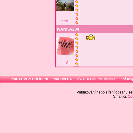
profil
....
IVANKA294
...
profil
PŘIDAT MEZI OBLÍBENÉ
NÁPOVĚDA
VŠEOBECNÉ PODMÍNKY
Zásady
Publikování nebo šíření obsahu 
Smajlíci:
Cop