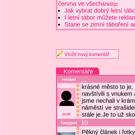
června ve všech
&hellip;
Jak vybrat dobrý letní tábo
I letní tábor můžete rekla
Stane se zimní táboření 
Vložit nový komentář
Komentáře
,,,
remast
krásné město to je
navštívili s vnukem
jsme nechali v krám
náměstí ve strašid
stále je.Je to už sko
profil
10
fanypol
Pěkný článek i fotky