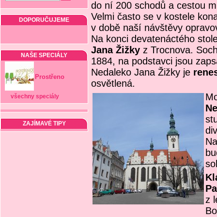
do ní 200 schodů a cestou mu
Velmi často se v kostele kona
DOPORUČUJEME
v době naší návštěvy opravova
Na konci devatenáctého stole
Jana Žižky
z Trocnova. Soch
NAŠE SPECIÁLY
1884, na podstavci jsou zaps
Nedaleko Jana Žižky je
rene
Prostřeno
osvětlená.
Mo
všechny speciály
Ne
st
ZAJÍMAVÉ TIPY
di
Na
bu
so
Kl
Pa
z 
Bo