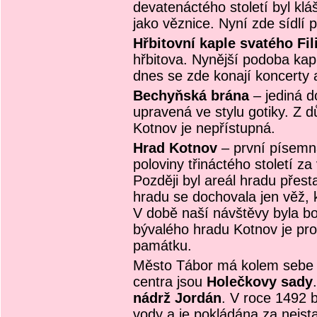
devatenáctého století byl kl
jako věznice. Nyní zde sídlí 
Hřbitovní kaple svatého Fi
hřbitova. Nynější podoba kap
dnes se zde konají koncerty a
Bechyňská brána
– jediná 
upravená ve stylu gotiky. Z 
Kotnov je nepřístupná.
Hrad Kotnov
– první písemn
poloviny třináctého století za
Později byl areál hradu přes
hradu se dochovala jen věž, k
V době naší návštěvy byla bo
bývalého hradu Kotnov je pro
památku.
Město Tábor má kolem sebe 
centra jsou
Holečkovy sady
nádrž Jordán
. V roce 1492 
vody a je pokládána za nejsta