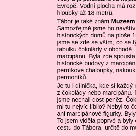
Evropě. Vodní plocha má roz
hloubky až 18 metrů.
Tábor je také znám
Muzeem 
Samozřejmě jsme ho navštívil
historických domů na ploše 1
jsme se zde se vším, co se t
tabulku čokolády v obchodě.
marcipánu. Byla zde spousta 
historické budovy z marcipán
perníkové chaloupky, nakoukli
permoníků.
Je tu i dílnička, kde si každý
z čokolády nebo marcipánu. 
jsme nechali dost peněz. Čok
mi tu nejvíc líbilo? Nebyl to
ani marcipánové figurky. Byl
To jsem viděla poprvé a byl
cestu do Tábora, určitě do mu