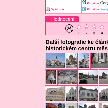
Přidat na
Vytisknout
Přidat na
Linkuj
Hodnocení
1
2
3
4
Další fotografie ke člá
historickém centru měs