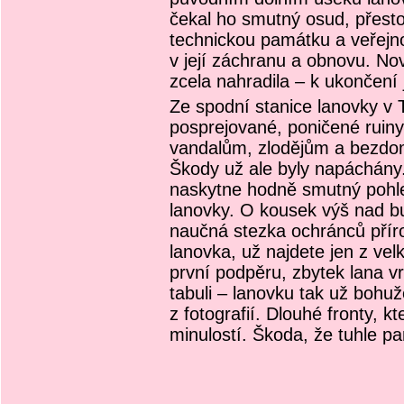
čekal ho smutný osud, přest
technickou památku a veřejno
v její záchranu a obnovu. No
zcela nahradila – k ukončení 
Ze spodní stanice lanovky v 
posprejované, poničené ruiny.
vandalům, zlodějům a bezd
Škody už ale byly napáchány.
naskytne hodně smutný pohle
lanovky. O kousek výš nad b
naučná stezka ochránců příro
lanovka, už najdete jen z velk
první podpěru, zbytek lana v
tabuli – lanovku tak už bohu
z fotografií. Dlouhé fronty, kt
minulostí. Škoda, že tuhle p