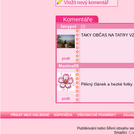
Vložit nový komentář
Komentáře
fanypol
10
TAKY OBČAS NA TATRY V
profil
Martina59
Pěkný článek a hezké fotky
profil
PŘIDAT MEZI OBLÍBENÉ
NÁPOVĚDA
VŠEOBECNÉ PODMÍNKY
Zásady
Publikování nebo šíření obsahu 
Smajlíci:
Cop