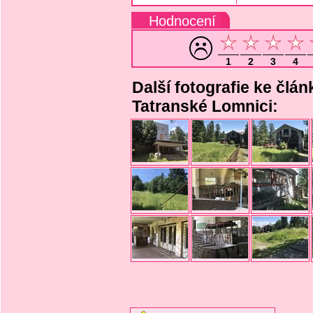
Hodnocení
1
2
3
4
Další fotografie ke čl
Tatranské Lomnici: