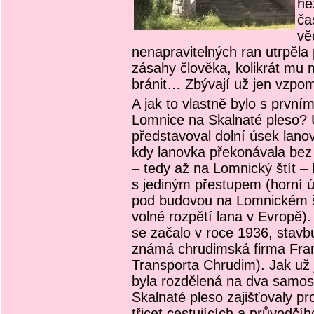
he
ča
věc
nenapravitelných ran utrpěla
zásahy člověka, kolikrát mu 
bránit… Zbývají už jen vzpomí
A jak to vlastně bylo s prvn
Lomnice na Skalnaté pleso? 
představoval dolní úsek lano
kdy lanovka překonávala bez
– tedy až na Lomnický štít – 
s jediným přestupem (horní ú
pod budovou na Lomnickém št
volné rozpětí lana v Evropě)
se začalo v roce 1936, stavb
známá chrudimská firma Fran
Transporta Chrudim). Jak už 
byla rozdělená na dva samos
Skalnaté pleso zajišťovaly p
třicet cestujících a průvodčíh