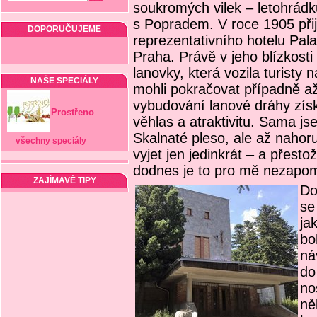
soukromých vilek – letohrádků
s Popradem. V roce 1905 přij
DOPORUČUJEME
reprezentativního hotelu Pa
Praha. Právě v jeho blízkosti
lanovky, která vozila turisty 
NAŠE SPECIÁLY
mohli pokračovat případně až
vybudování lanové dráhy získ
Prostřeno
věhlas a atraktivitu. Sama js
Skalnaté pleso, ale až nahor
všechny speciály
vyjet jen jedinkrát – a přestož
dodnes je to pro mě nezapom
ZAJÍMAVÉ TIPY
Do
se
ja
bo
ná
do
no
ně