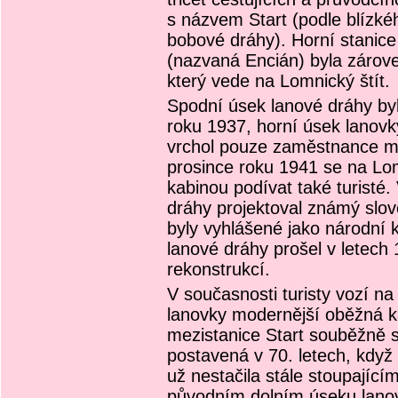
s názvem Start (podle blízké
bobové dráhy). Horní stanic
(nazvaná Encián) byla zárove
který vede na Lomnický štít.
Spodní úsek lanové dráhy byl
roku 1937, horní úsek lanovk
vrchol pouze zaměstnance me
prosince roku 1941 se na Lom
kabinou podívat také turisté
dráhy projektoval známý slov
byly vyhlášené jako národní 
lanové dráhy prošel v letech
rekonstrukcí.
V současnosti turisty vozí n
lanovky modernější oběžná k
mezistanice Start souběžně 
postavená v 70. letech, když
už nestačila stále stoupajíc
původním dolním úseku lanové