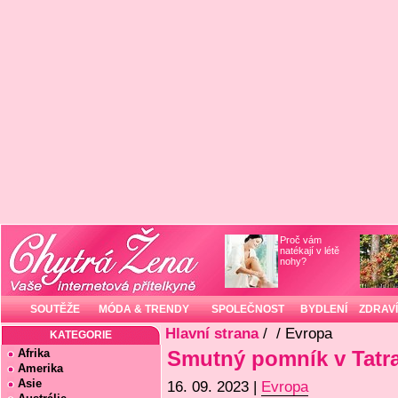
Proč vám
natékají v létě
nohy?
SOUTĚŽE
MÓDA & TRENDY
SPOLEČNOST
BYDLENÍ
ZDRAVÍ
Hlavní strana
/
/ Evropa
KATEGORIE
Afrika
Smutný pomník v Tatr
Amerika
Asie
16. 09. 2023 |
Evropa