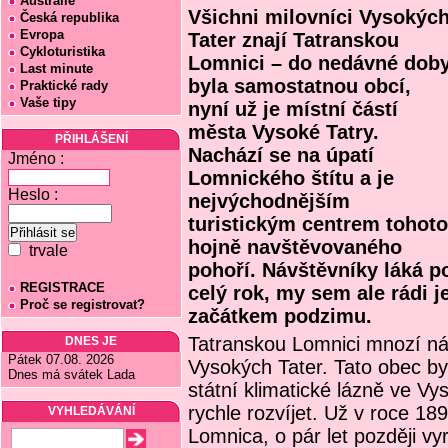
Austrálie
Všichni milovníci Vysokýc
Česká republika
Evropa
Tater znají Tatranskou
Cykloturistika
Lomnici – do nedávné dob
Last minute
byla samostatnou obcí,
Praktické rady
Vaše tipy
nyní už je místní částí
města Vysoké Tatry.
PŘIHLÁŠENÍ
Nachází se na úpatí
Jméno :
Lomnického štítu a je
Heslo :
nejvýchodnějším
turistickým centrem tohoto
hojně navštěvovaného
trvale
pohoří. Návštěvníky láká p
REGISTRACE
celý rok, my sem ale rádi 
Proč se registrovat?
začátkem podzimu.
Tatranskou Lomnici mnozí ná
DNES JE
Pátek 07.08. 2026
Vysokých Tater. Tato obec by
Dnes má svátek Lada
státní klimatické lázně ve V
rychle rozvíjet. Už v roce 1
VYHLEDÁVÁNÍ
Lomnica, o pár let později vy