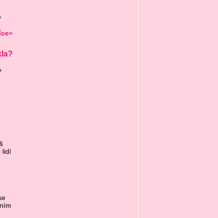
ý
íce»
kla?
?
š
lidí
se
vním