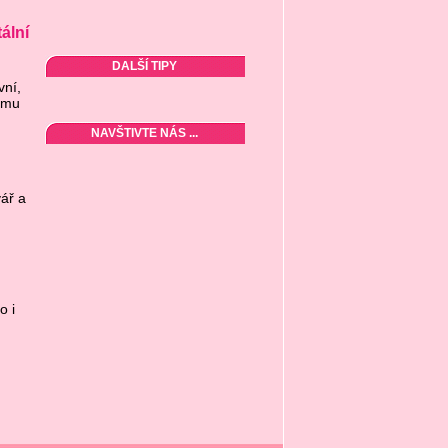
ální
DALŠÍ TIPY
vní,
tmu
NAVŠTIVTE NÁS ...
vář a
o i