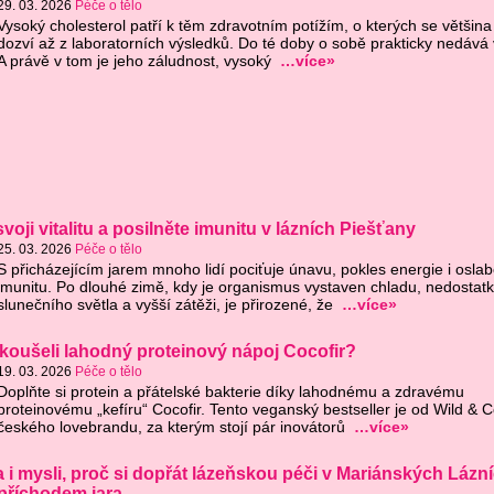
29. 03. 2026
Péče o tělo
Vysoký cholesterol patří k těm zdravotním potížím, o kterých se většina 
dozví až z laboratorních výsledků. Do té doby o sobě prakticky nedává 
A právě v tom je jeho záludnost, vysoký
…více»
oji vitalitu a posilněte imunitu v lázních Piešťany
25. 03. 2026
Péče o tělo
S přicházejícím jarem mnoho lidí pociťuje únavu, pokles energie i osla
imunitu. Po dlouhé zimě, kdy je organismus vystaven chladu, nedostat
slunečního světla a vyšší zátěži, je přirozené, že
…více»
zkoušeli lahodný proteinový nápoj Cocofir?
19. 03. 2026
Péče o tělo
Doplňte si protein a přátelské bakterie díky lahodnému a zdravému
proteinovému „kefíru“ Cocofir. Tento veganský bestseller je od Wild & 
českého lovebrandu, za kterým stojí pár inovátorů
…více»
la i mysli, proč si dopřát lázeňskou péči v Mariánských Lázn
 příchodem jara