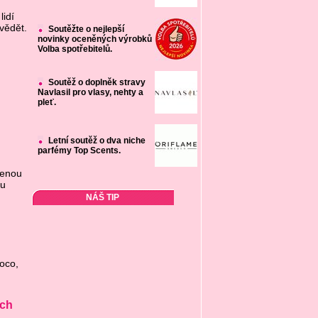
lidí
vědět.
Soutěžte o nejlepší
novinky oceněných výrobků
Volba spotřebitelů.
Soutěž o doplněk stravy
Navlasil pro vlasy, nehty a
pleť.
Letní soutěž o dva niche
parfémy Top Scents.
benou
ku
NÁŠ TIP
Coco,
ích