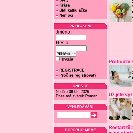
Diety
Krása
BMI kalkulačka
Nemoci
PŘIHLÁŠENÍ
Jméno :
Heslo :
trvale
Probuďte sv
REGISTRACE
Proč se registrovat?
DNES JE
Neděle 09.08. 2026
Už jste vy
Dnes má svátek Roman
VYHLEDÁVÁNÍ
Restart tě
DOPORUČUJEME
ještě před