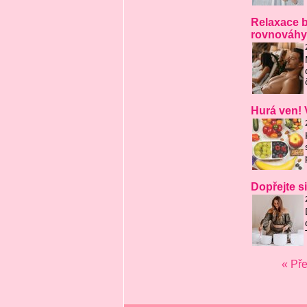
Relaxace b
rovnováhy
Hurá ven! 
Dopřejte s
« Př