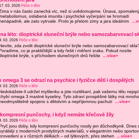
17. 03. 2026
Péče o tělo
Zima v nás často zanechá víc, než si uvědomujeme. Únava, zpomalen
metabolismus, oslabená imunita i psychické vyčerpání se hromadí
nenápadně, ale zato vytrvale. Proto je přelom zimy a jara ideálním
…v
í na léto: dioptrické sluneční brýle nebo samozabarvovací s
9. 03. 2026
Péče o tělo
Nevíte, zda zvolit dioptrické sluneční brýle nebo samozabarvovací skla
Poradíme, co je praktičtější a kdy řešit i měření zraku. Pokud nosíte
dioptrické brýle, s příchodem slunečných dnů řešíte
…více»
 omega 3 se odrazí na psychice i fyzičce dětí i dospělých
9. 03. 2026
Péče o tělo
Nedokážete-li udržet myšlenku a jste roztěkaní, pak vašemu tělu nejspí
chybí omega 3 mastné kyseliny. Tyto zdraví prospěšné látky má mnoho 
neodmyslitelně spojeno s dětstvím a nepříjemnou pachutí
…více»
 kompresní punčochy, i když nemáte křečové žíly
4. 03. 2026
Péče o tělo
Pryč jsou doby, kdy kompresní punčochy nosily jen důchodkyně. Dnes 
vyrábějí z moderních prodyšných materiálů, v elegantním nebo sporto
provedení a v různých délkách – od lýtkových, přes stehen
…více»