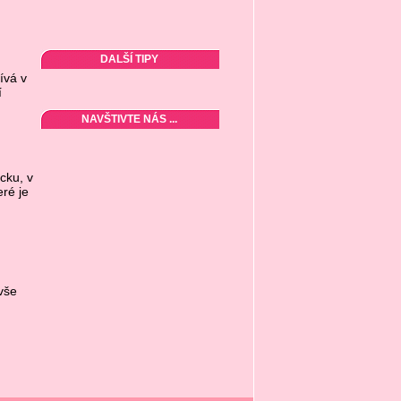
DALŠÍ TIPY
ívá v
í
NAVŠTIVTE NÁS ...
cku, v
ré je
vše