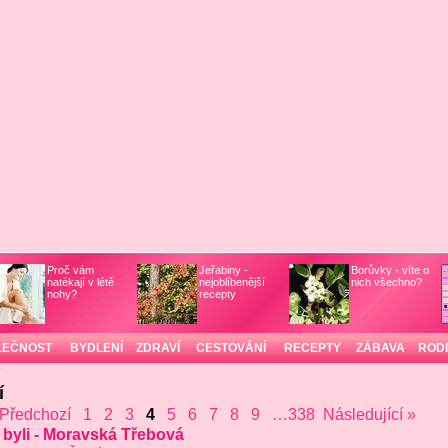
Proč vám
Jeřabiny -
Borůvky - víte o
natékají v létě
nejoblíbenější
nich všechno?
nohy?
recepty
LEČNOST
BYDLENÍ
ZDRAVÍ
CESTOVÁNÍ
RECEPTY
ZÁBAVA
ROD
/
í
 Předchozí
1
2
3
4
5
6
7
8
9
…338
Následující »
e byli - Moravská Třebová