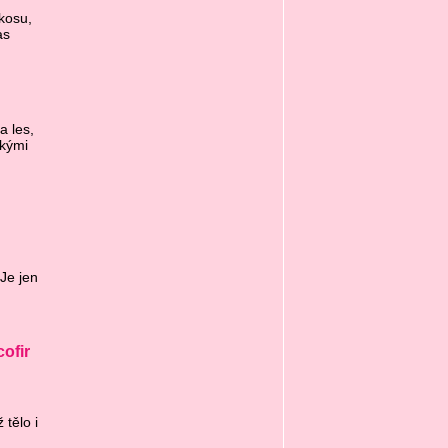
okosu,
as
a les,
skými
Je jen
ofir
tělo i