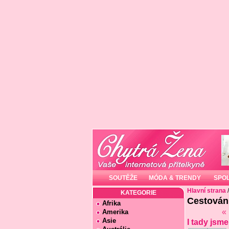
SOUTĚŽE
MÓDA & TRENDY
SPO
Hlavní strana
KATEGORIE
Cestován
Afrika
«
Amerika
Asie
I tady jsm