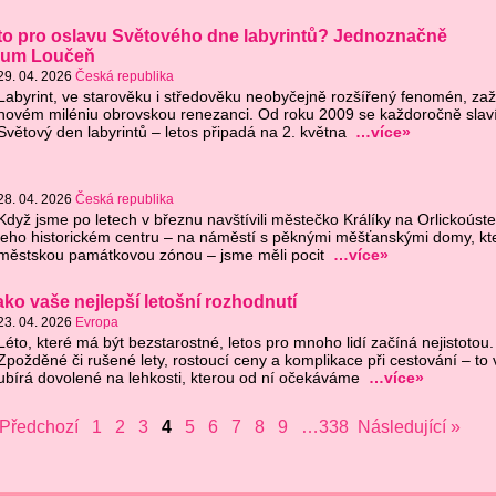
to pro oslavu Světového dne labyrintů? Jednoznačně
rium Loučeň
29. 04. 2026
Česká republika
Labyrint, ve starověku i středověku neobyčejně rozšířený fenomén, zaž
novém miléniu obrovskou renezanci. Od roku 2009 se každoročně slav
Světový den labyrintů – letos připadá na 2. května
…více»
28. 04. 2026
Česká republika
Když jsme po letech v březnu navštívili městečko Králíky na Orlickoúste
jeho historickém centru – na náměstí s pěknými měšťanskými domy, kte
městskou památkovou zónou – jsme měli pocit
…více»
ako vaše nejlepší letošní rozhodnutí
23. 04. 2026
Evropa
Léto, které má být bezstarostné, letos pro mnoho lidí začíná nejistotou.
Zpožděné či rušené lety, rostoucí ceny a komplikace při cestování – to 
ubírá dovolené na lehkosti, kterou od ní očekáváme
…více»
 Předchozí
1
2
3
4
5
6
7
8
9
…338
Následující »