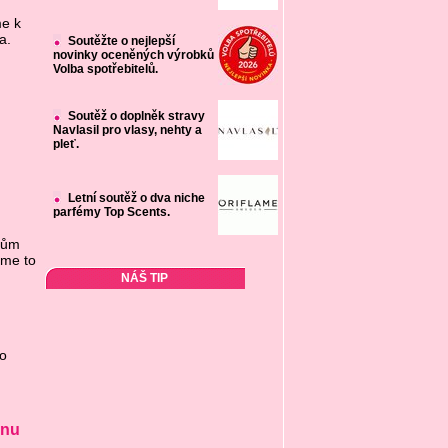
e k
a.
Soutěžte o nejlepší
novinky oceněných výrobků
Volba spotřebitelů.
Soutěž o doplněk stravy
Navlasil pro vlasy, nehty a
pleť.
Letní soutěž o dva niche
parfémy Top Scents.
etům
sme to
NÁŠ TIP
ro
ánu