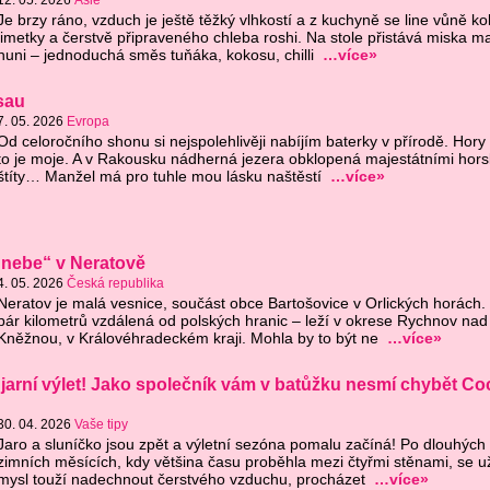
12. 05. 2026
Asie
Je brzy ráno, vzduch je ještě těžký vlhkostí a z kuchyně se line vůně k
limetky a čerstvě připraveného chleba roshi. Na stole přistává miska m
huni – jednoduchá směs tuňáka, kokosu, chilli
…více»
sau
7. 05. 2026
Evropa
Od celoročního shonu si nejspolehlivěji nabíjím baterky v přírodě. Hory 
to je moje. A v Rakousku nádherná jezera obklopená majestátními hor
štíty… Manžel má pro tuhle mou lásku naštěstí
…více»
 nebe“ v Neratově
4. 05. 2026
Česká republika
Neratov je malá vesnice, součást obce Bartošovice v Orlických horách. 
pár kilometrů vzdálená od polských hranic – leží v okrese Rychnov nad
Kněžnou, v Královéhradeckém kraji. Mohla by to být ne
…více»
 jarní výlet! Jako společník vám v batůžku nesmí chybět Coc
30. 04. 2026
Vaše tipy
Jaro a sluníčko jsou zpět a výletní sezóna pomalu začíná! Po dlouhých
zimních měsících, kdy většina času proběhla mezi čtyřmi stěnami, se už 
mysl touží nadechnout čerstvého vzduchu, procházet
…více»