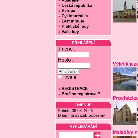
Austrálie
Česká republika
Evropa
Cykloturistika
Last minute
Praktické rady
Vaše tipy
PŘIHLÁŠENÍ
Jméno :
Heslo :
Výlet k je
trvale
REGISTRACE
Proč se registrovat?
Procházka
DNES JE
Sobota 08.08. 2026
Dnes má svátek Soběslav
VYHLEDÁVÁNÍ
Maledivy n