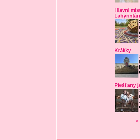
Hlavní mís
Labyrintá
Králíky
Piešťany j
«