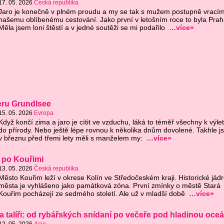
17. 05. 2026
Česká republika
Jaro je konečně v plném proudu a my se tak s mužem postupně vracím
našemu oblíbenému cestování. Jako první v letošním roce to byla Prah
Měla jsem loni štěstí a v jedné soutěži se mi podařilo
…více»
zeru Grundlsee
15. 05. 2026
Evropa
Když končí zima a jaro je cítit ve vzduchu, láká to téměř všechny k výl
do přírody. Nebo ještě lépe rovnou k několika dnům dovolené. Takhle j
v březnu před třemi lety měli s manželem my:
…více»
 po Kouřimi
13. 05. 2026
Česká republika
Město Kouřim leží v okrese Kolín ve Středočeském kraji. Historické jád
města je vyhlášeno jako památková zóna. První zmínky o městě Stará
Kouřim pocházejí ze sedmého století. Ale už v mladší době
…více»
a talíři: od rybářských snídaní po večeře pod hladinou oce