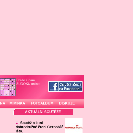
Hrajte s námi
SUDOKU online
!
INA
MIMINKA
FOTOALBUM
DISKUZE
AKTUÁLNÍ SOUTĚŽE
Soutěž o letní
dobrodružné čtení Černobílé
léto.